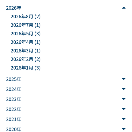
#麻酔科学
#DSカフェ
# Fusion
# MATLAB
2026年
2026年8月
(2)
#DXハイスクール
#土砂災害ハザード評価
2026年7月
(1)
#能登半島地震被害調査
#確率論的地震ハザード評価
2026年5月
(3)
2026年4月
(1)
#文化財
#災害
#連携
2026年3月
(1)
#”オットセイ”のブロニー君
#フォトグラメトリ
2026年2月
(2)
2026年1月
(3)
#３Dデータ
#バイカモ
#水生生物
#水質調査
2025年
#まちの記憶を残し隊
# Python
2024年
#データサイエンス入門
#ウンチ
#山形県
2023年
#文理融合
#JUHYO
#3Dデザイナー
#講習会
2022年
2021年
#魚醤
#飛島
#山形
#深層学習
#水中音声
2020年