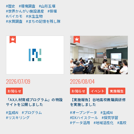
#歴史
#環境調査
#山形五堰
#世界かんがい施設遺産
#笹堰
#バイカモ
#水生生物
#水質調査
#まちの記憶を残し隊
2026/07/09
2026/08/04
お知らせ
お知らせ
イベント
実施報告
「AX人材育成プログラム」の特設
【実施報告】谷地高校教職員研修
サイトを公開しました
を実施しました
#生成AI
#プログラム
#オープンデータ
#生成AI
#リスキリング
#DXハイスクール
#探究学習
#データ活用
#地域活性化
#高校