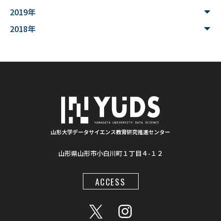
#家畜行動
#飼育管理
#日本
#アンデス
2019年
#シカン
#単位互換
#大学コンソーシアムやまがた
2018年
#ゆうキャンパス
#Wildfires
#データ科学
#配列データ
#machine learning
#Kaggle
#competition
#プロセッサ
#先端半導体
#夏フェス
#学生支援
#清代寺院
#画像分析
#BorealForest
#放射線
#福島第一原発事故
山形大学データサイエンス教育研究推進センター
山形県山形市小白川町１丁目４-１２
#半導体検出器
#物体検出
#ソーシャルメディア
#統計処理
#肺がん診断
#気管支内視鏡超音波画像
ACCESS
#入門
#顔認識
#インクルーシブ教材
#LaTeX
#地図情報
#AIモデル
#Gemini
#プロンプト