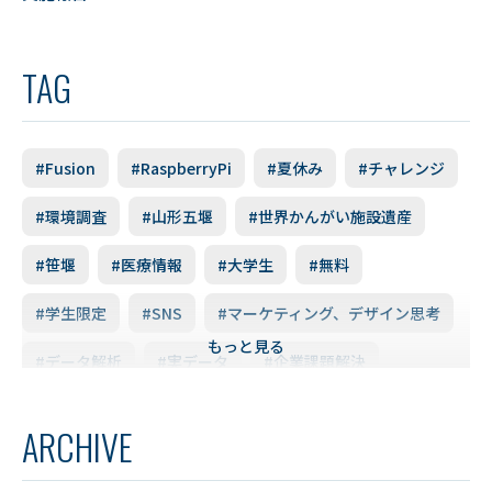
TAG
#Fusion
#RaspberryPi
#夏休み
#チャレンジ
#環境調査
#山形五堰
#世界かんがい施設遺産
#笹堰
#医療情報
#大学生
#無料
#学生限定
#SNS
#マーケティング、デザイン思考
もっと見る
#データ解析
#実データ
#企業課題解決
#スキルアップ
#データ利活用
#FD研修会
ARCHIVE
#YUDS
#庄内地方
#防災
#減災