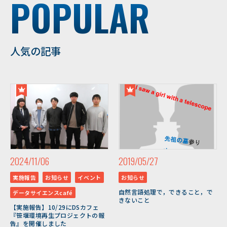
POPULAR
人気の記事
2024/11/06
2019/05/27
実施報告
お知らせ
イベント
お知らせ
自然言語処理で，できること，で
データサイエンスcafé
きないこと
【実施報告】10/29にDSカフェ
『笹堰環境再生プロジェクトの報
告』を開催しました