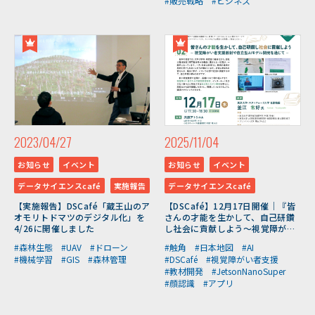
#販売戦略
#ビジネス
2023/04/27
2025/11/04
お知らせ
イベント
お知らせ
イベント
データサイエンスcafé
実施報告
データサイエンスcafé
【実施報告】DSCafé「蔵王山のア
【DSCafé】12月17日開催｜『皆
オモリトドマツのデジタル化」を
さんの才能を生かして、自己研鑽
4/26に開催しました
し社会に貢献しよう～視覚障がい
者支援教材や自立型AIモデル開発
#森林生態
#UAV
#ドローン
#触角
#日本地図
#AI
を通じて～』
#機械学習
#GIS
#森林管理
#DSCafé
#視覚障がい者支援
#教材開発
#JetsonNanoSuper
#顔認識
#アプリ