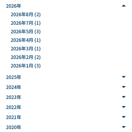
#麻酔科学
#DSカフェ
# Fusion
# MATLAB
2026年
2026年8月
(2)
#DXハイスクール
#土砂災害ハザード評価
2026年7月
(1)
#能登半島地震被害調査
#確率論的地震ハザード評価
2026年5月
(3)
2026年4月
(1)
#文化財
#災害
#連携
2026年3月
(1)
#”オットセイ”のブロニー君
#フォトグラメトリ
2026年2月
(2)
2026年1月
(3)
#３Dデータ
#バイカモ
#水生生物
#水質調査
2025年
#まちの記憶を残し隊
# Python
2024年
#データサイエンス入門
#ウンチ
#山形県
2023年
#文理融合
#JUHYO
#3Dデザイナー
#講習会
2022年
2021年
#魚醤
#飛島
#山形
#深層学習
#水中音声
2020年
#家畜行動
#飼育管理
#日本
#アンデス