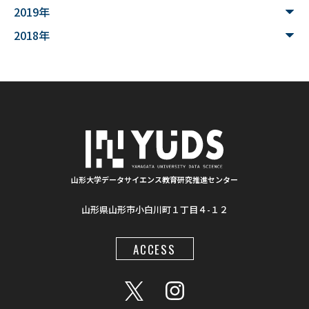
2019年
#シカン
#単位互換
#大学コンソーシアムやまがた
2018年
#ゆうキャンパス
#Wildfires
#データ科学
#配列データ
#machine learning
#Kaggle
#competition
#プロセッサ
#先端半導体
#夏フェス
#学生支援
#清代寺院
#画像分析
#BorealForest
#放射線
#福島第一原発事故
山形大学データサイエンス教育研究推進センター
山形県山形市小白川町１丁目４-１２
#半導体検出器
#物体検出
#ソーシャルメディア
#統計処理
#肺がん診断
#気管支内視鏡超音波画像
ACCESS
#入門
#顔認識
#インクルーシブ教材
#LaTeX
#地図情報
#AIモデル
#Gemini
#プロンプト