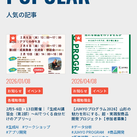
人気の記事
2026/01/08
2026/04/08
お知らせ
イベント
お知らせ
イベント
各種勉強会
各種勉強会
2月5-6日・13日開催｜『生成AI講
【JUHYOプログラム2026】山形の
習会（第2部）～AIでつくる自分だ
魅力を形にする、超・実践型商品
けのアプリ～』
開発プロジェクト【参加者募集】
#生成AI
#ワークショップ
#データ分析
#アプリ開発
#JUHYO PROGRAM
#商品開発