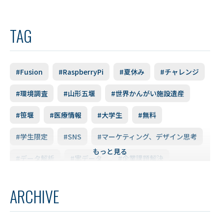
TAG
#Fusion
#RaspberryPi
#夏休み
#チャレンジ
#環境調査
#山形五堰
#世界かんがい施設遺産
#笹堰
#医療情報
#大学生
#無料
#学生限定
#SNS
#マーケティング、デザイン思考
もっと見る
#データ解析
#実データ
#企業課題解決
#スキルアップ
#データ利活用
#FD研修会
ARCHIVE
#YUDS
#庄内地方
#防災
#減災