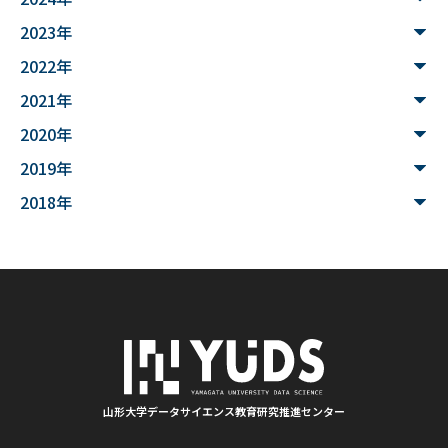
#データサイエンス入門
#ウンチ
#山形県
2023年
#文理融合
#JUHYO
#3Dデザイナー
#講習会
2022年
2021年
#魚醤
#飛島
#山形
#深層学習
#水中音声
2020年
#家畜行動
#飼育管理
#日本
#アンデス
2019年
#シカン
#単位互換
#大学コンソーシアムやまがた
2018年
#ゆうキャンパス
#Wildfires
#データ科学
#配列データ
#machine learning
#Kaggle
#competition
#プロセッサ
#先端半導体
#夏フェス
#学生支援
#清代寺院
#画像分析
#BorealForest
#放射線
#福島第一原発事故
山形大学データサイエンス教育研究推進センター