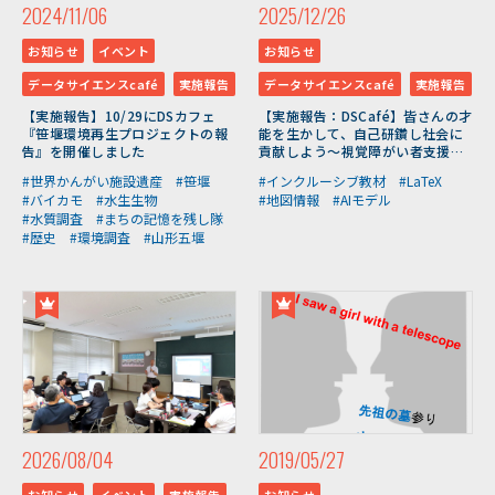
2024/11/06
2025/12/26
お知らせ
イベント
お知らせ
データサイエンスcafé
実施報告
データサイエンスcafé
実施報告
【実施報告】10/29にDSカフェ
【実施報告：DSCafé】皆さんの才
『笹堰環境再生プロジェクトの報
能を生かして、自己研鑽し社会に
告』を開催しました
貢献しよう～視覚障がい者支援教
材や自立型AIモデル開発を通じて
#世界かんがい施設遺産
#笹堰
#インクルーシブ教材
#LaTeX
～（12/17開催）
#バイカモ
#水生生物
#地図情報
#AIモデル
#水質調査
#まちの記憶を残し隊
#歴史
#環境調査
#山形五堰
2026/08/04
2019/05/27