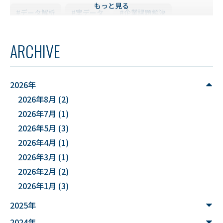
もっと見る
#データ解析
#実データ
#企業課題解決
#スキルアップ
#データ利活用
#FD研修会
ARCHIVE
#YUDS
#庄内地方
#防災
#減災
#麻酔科学
#DSカフェ
# Fusion
# MATLAB
2026年
2026年8月
(2)
#DXハイスクール
#土砂災害ハザード評価
2026年7月
(1)
#能登半島地震被害調査
#確率論的地震ハザード評価
2026年5月
(3)
2026年4月
(1)
#文化財
#災害
#連携
2026年3月
(1)
#”オットセイ”のブロニー君
#フォトグラメトリ
2026年2月
(2)
2026年1月
(3)
#３Dデータ
#バイカモ
#水生生物
#水質調査
2025年
#まちの記憶を残し隊
# Python
2024年