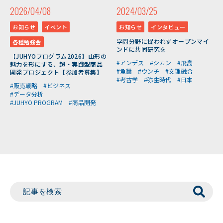
2026/04/08
2024/03/25
お知らせ
イベント
お知らせ
インタビュー
学問分野に捉われずオープンマイ
各種勉強会
ンドに共同研究を
【JUHYOプログラム2026】山形の
#アンデス
#シカン
#飛島
魅力を形にする、超・実践型商品
#魚醤
#ウンチ
#文理融合
開発プロジェクト【参加者募集】
#考古学
#弥生時代
#日本
#販売戦略
#ビジネス
#データ分析
#JUHYO PROGRAM
#商品開発