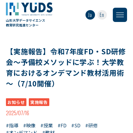
Ja
En
山形大学データサイエンス
教育研究推進センター
【実施報告】令和7年度FD・SD研修
会～予備校メソッドに学ぶ！大学教
育におけるオンデマンド教材活用術
～（7/10開催）
お知らせ
実施報告
2025/07/16
#指導
#映像
#授業
#FD
#SD
#研修
#オンデマンド
#教材