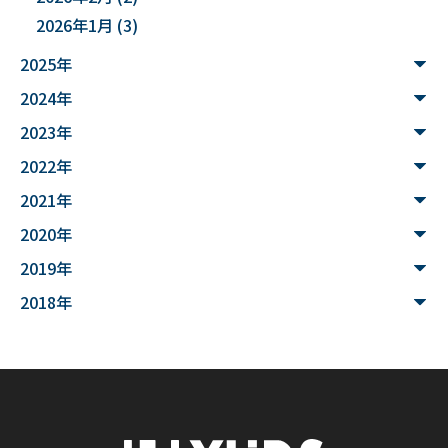
2026年1月
(3)
#３Dデータ
#バイカモ
#水生生物
#水質調査
2025年
#まちの記憶を残し隊
# Python
2024年
#データサイエンス入門
#ウンチ
#山形県
2023年
#文理融合
#JUHYO
#3Dデザイナー
#講習会
2022年
2021年
#魚醤
#飛島
#山形
#深層学習
#水中音声
2020年
#家畜行動
#飼育管理
#日本
#アンデス
2019年
#シカン
#単位互換
#大学コンソーシアムやまがた
2018年
#ゆうキャンパス
#Wildfires
#データ科学
#配列データ
#machine learning
#Kaggle
#competition
#プロセッサ
#先端半導体