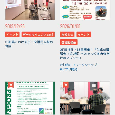
2019/12/26
2026/01/08
イベント
データサイエンスcafé
お知らせ
イベント
山形県におけるデータ活用人材の
各種勉強会
育成
2月5-6日・13日開催｜『生成AI講
習会（第2部）～AIでつくる自分だ
けのアプリ～』
#生成AI
#ワークショップ
#アプリ開発