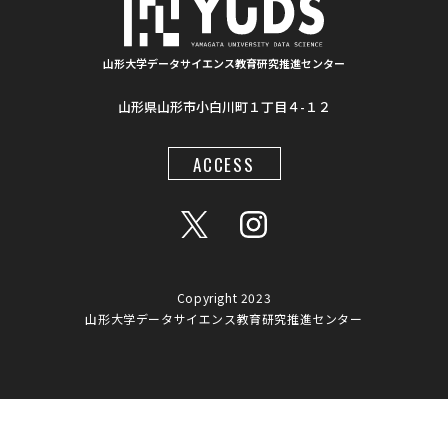
#夏フェス
#学生支援
#清代寺院
#画像分析
#BorealForest
#放射線
#福島第一原発事故
山形大学データサイエンス教育研究推進センター
山形県山形市小白川町１丁目４-１２
#半導体検出器
#物体検出
#ソーシャルメディア
#統計処理
#肺がん診断
#気管支内視鏡超音波画像
ACCESS
#入門
#顔認識
#インクルーシブ教材
#LaTeX
#地図情報
#AIモデル
#Gemini
#プロンプト
#ワークショップ
#データアナリスト
#大学間連携
Copyright 2023
山形大学データサイエンス教育研究推進センター
#オンデマンド教材
#アプリ
#触角
#日本地図
#オンライン講座
#リテラシー
#倫理
#熊
#プレスリリース
#AIチューター
#RAG