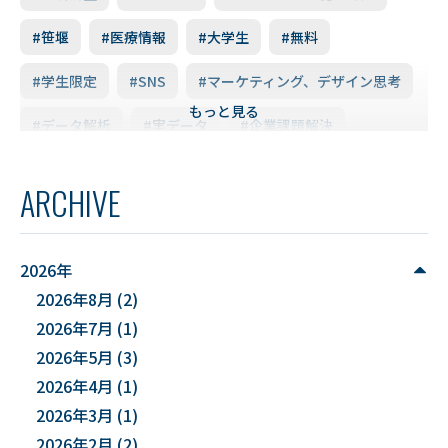
#笹堰
#医療情報
#大学生
#無料
#学生限定
#SNS
#マーケティング、デザイン思考
もっと見る
#データ解析
#実データ
#企業課題解決
#スキルアップ
#データ利活用
#FD研修会
ARCHIVE
#YUDS
#庄内地方
#防災
#減災
#麻酔科学
#DSカフェ
# Fusion
# MATLAB
2026年
2026年8月
(2)
#DXハイスクール
#土砂災害ハザード評価
2026年7月
(1)
#能登半島地震被害調査
#確率論的地震ハザード評価
2026年5月
(3)
2026年4月
(1)
#文化財
#災害
#連携
2026年3月
(1)
#”オットセイ”のブロニー君
#フォトグラメトリ
2026年2月
(2)