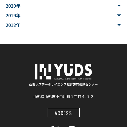
2020年
#家畜行動
#飼育管理
#日本
#アンデス
2019年
#シカン
#単位互換
#大学コンソーシアムやまがた
2018年
#ゆうキャンパス
#Wildfires
#データ科学
#配列データ
#machine learning
#Kaggle
#competition
#プロセッサ
#先端半導体
#夏フェス
#学生支援
#清代寺院
#画像分析
#BorealForest
#放射線
#福島第一原発事故
山形大学データサイエンス教育研究推進センター
山形県山形市小白川町１丁目４-１２
#半導体検出器
#物体検出
#ソーシャルメディア
#統計処理
#肺がん診断
#気管支内視鏡超音波画像
ACCESS
#入門
#顔認識
#インクルーシブ教材
#LaTeX