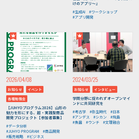
けのアプリ～』
#生成AI
#ワークショップ
#アプリ開発
2026/04/08
2024/03/25
お知らせ
イベント
お知らせ
インタビュー
学問分野に捉われずオープンマイ
各種勉強会
ンドに共同研究を
【JUHYOプログラム2026】山形の
#考古学
#弥生時代
#日本
魅力を形にする、超・実践型商品
#アンデス
#シカン
#飛島
開発プロジェクト【参加者募集】
#魚醤
#ウンチ
#文理融合
#データ分析
#JUHYO PROGRAM
#商品開発
#販売戦略
#ビジネス