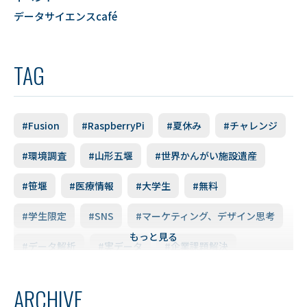
データサイエンスcafé
TAG
#Fusion
#RaspberryPi
#夏休み
#チャレンジ
#環境調査
#山形五堰
#世界かんがい施設遺産
#笹堰
#医療情報
#大学生
#無料
#学生限定
#SNS
#マーケティング、デザイン思考
もっと見る
#データ解析
#実データ
#企業課題解決
#スキルアップ
#データ利活用
#FD研修会
ARCHIVE
#YUDS
#庄内地方
#防災
#減災