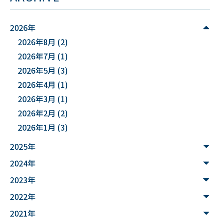
#麻酔科学
#DSカフェ
# Fusion
# MATLAB
2026年
2026年8月
(2)
#DXハイスクール
#土砂災害ハザード評価
2026年7月
(1)
#能登半島地震被害調査
#確率論的地震ハザード評価
2026年5月
(3)
2026年4月
(1)
#文化財
#災害
#連携
2026年3月
(1)
#”オットセイ”のブロニー君
#フォトグラメトリ
2026年2月
(2)
2026年1月
(3)
#３Dデータ
#バイカモ
#水生生物
#水質調査
2025年
#まちの記憶を残し隊
# Python
2024年
#データサイエンス入門
#ウンチ
#山形県
2023年
#文理融合
#JUHYO
#3Dデザイナー
#講習会
2022年
2021年
#魚醤
#飛島
#山形
#深層学習
#水中音声