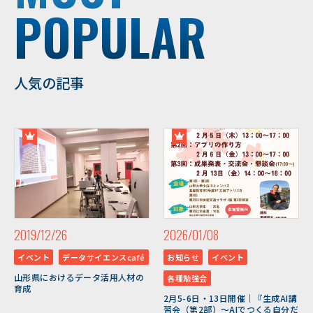
POPULAR
人気の記事
2019/12/26
2026/01/08
イベント
データサイエンスcafé
お知らせ
イベント
山形県におけるデータ活用人材の
各種勉強会
育成
2月5-6日・13日開催｜『生成AI講
習会（第2部）～AIでつくる自分だ