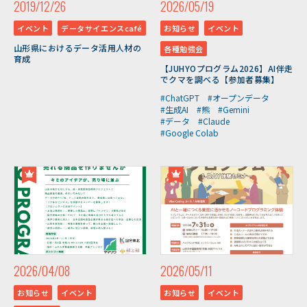
2019/12/26
2026/05/19
イベント
データサイエンスcafé
お知らせ
イベント
山形県におけるデータ活用人材の
各種勉強会
育成
【JUHYOプログラム2026】AI伴走
でクマを調べる【参加者募集】
#ChatGPT
#オープンデータ
#生成AI
#熊
#Gemini
#データ
#Claude
#Google Colab
2026/04/08
2026/05/11
お知らせ
イベント
お知らせ
イベント