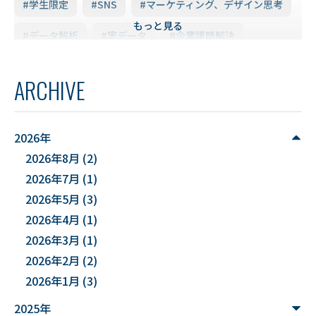
#学生限定
#SNS
#マーケティング、デザイン思考
もっと見る
#データ解析
#実データ
#企業課題解決
#スキルアップ
#データ利活用
#FD研修会
ARCHIVE
#YUDS
#庄内地方
#防災
#減災
#麻酔科学
#DSカフェ
# Fusion
# MATLAB
2026年
2026年8月
(2)
#DXハイスクール
#土砂災害ハザード評価
2026年7月
(1)
#能登半島地震被害調査
#確率論的地震ハザード評価
2026年5月
(3)
2026年4月
(1)
#文化財
#災害
#連携
2026年3月
(1)
#”オットセイ”のブロニー君
#フォトグラメトリ
2026年2月
(2)
2026年1月
(3)
#３Dデータ
#バイカモ
#水生生物
#水質調査
2025年
#まちの記憶を残し隊
# Python