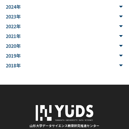
2024年
#データサイエンス入門
#ウンチ
#山形県
2023年
#文理融合
#JUHYO
#3Dデザイナー
#講習会
2022年
2021年
#魚醤
#飛島
#山形
#深層学習
#水中音声
2020年
#家畜行動
#飼育管理
#日本
#アンデス
2019年
#シカン
#単位互換
#大学コンソーシアムやまがた
2018年
#ゆうキャンパス
#Wildfires
#データ科学
#配列データ
#machine learning
#Kaggle
#competition
#プロセッサ
#先端半導体
#夏フェス
#学生支援
#清代寺院
#画像分析
#BorealForest
#放射線
#福島第一原発事故
山形大学データサイエンス教育研究推進センター