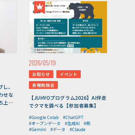
#ウンチ
#山形県
#文理融合
#JUHYO
#3Dデザイナー
#講習会
#魚醤
#飛島
#山形
2026/05/19
#深層学習
#水中音声
お知らせ
イベント
#家畜行動
#飼育管理
各種勉強会
ブし、
わせな
#日本
#アンデス
【JUHYOプログラム2026】AI伴走
ち上が
でクマを調べる【参加者募集】
#シカン
#単位互換
#Google Colab
#ChatGPT
#大学コンソーシアムやま
#オープンデータ
#生成AI
#熊
がた
#Gemini
#データ
#Claude