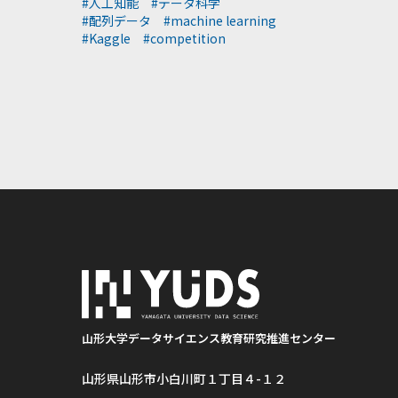
#人工知能
#データ科学
#配列データ
#machine learning
#Kaggle
#competition
山形大学データサイエンス教育研究推進センター
山形県山形市小白川町１丁目４-１２