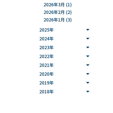
2026年3月
(1)
#庄内地方
#防災
2026年2月
(2)
#減災
#麻酔科学
2026年1月
(3)
#DSカフェ
2025年
2024年
# Fusion
2023年
# MATLAB
2022年
#DXハイスクール
2021年
2020年
#土砂災害ハザード評価
2019年
#能登半島地震被害調査
2018年
#確率論的地震ハザード評
価
#文化財
#災害