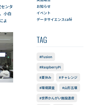
究センタ
お知らせ
イベント
は、小白
データサイエンスcafé
によ
TAG
#Fusion
#RaspberryPi
#夏休み
#チャレンジ
#環境調査
#山形五堰
#世界かんがい施設遺産