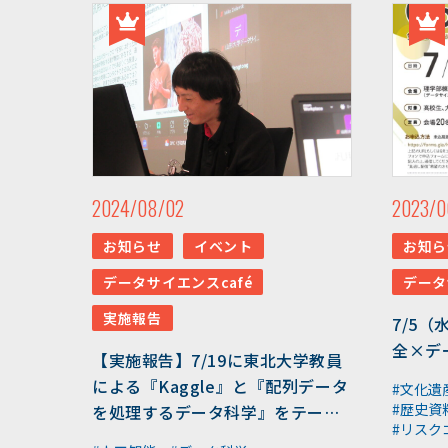
2024/08/02
2023/0
お知らせ
イベント
お知ら
データサイエンスcafé
データ
実施報告
7/5（
全×デ
【実施報告】7/19に東北大学教員
による『Kaggle』と『配列データ
#文化遺
#歴史資
を処理するデータ科学』をテーマ
#リスク
としたDSCaféを開催しました