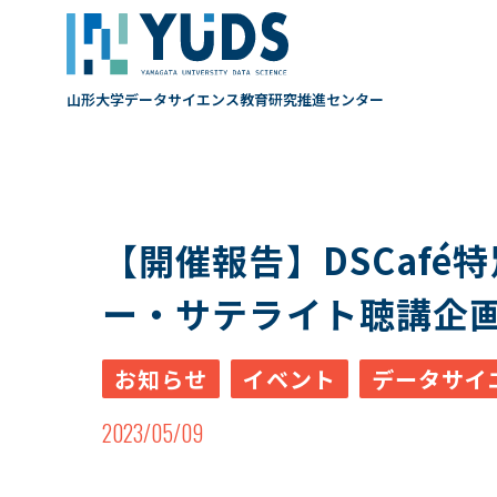
山形大学データサイエンス
教育研究推進センター
【開催報告】DSCafé
ー・サテライト聴講企
お知らせ
イベント
データサイエ
2023/05/09