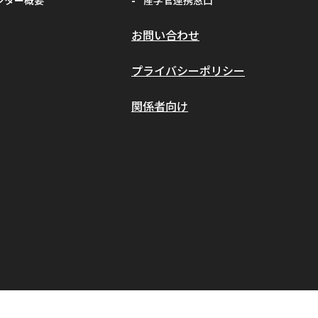
ンター概要
産学官連携窓口
#清代寺院
#画像分析
お問い合わせ
#BorealForest
プライバシーポリシー
#放射線
#福島第一原発事故
関係者向け
#半導体検出器
#物体検出
#ソーシャルメディア
#統計処理
#肺がん診断
#気管支内視鏡超音波画像