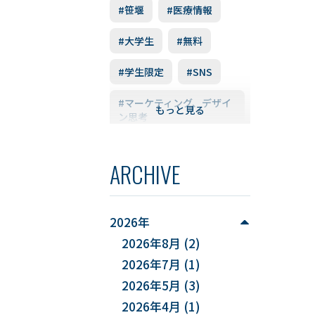
#笹堰
#医療情報
#大学生
#無料
#学生限定
#SNS
#マーケティング、デザイ
もっと見る
ン思考
#データ解析
ARCHIVE
#実データ
#企業課題解決
2026年
#スキルアップ
2026年8月
(2)
2026年7月
(1)
#データ利活用
2026年5月
(3)
#FD研修会
#YUDS
2026年4月
(1)