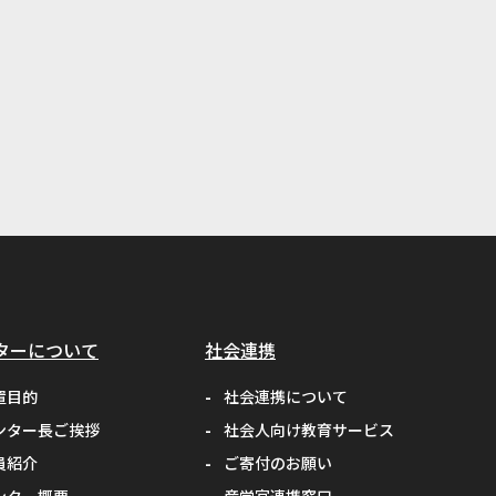
#ゆうキャンパス
#Wildfires
#データ科学
#配列データ
#machine learning
#Kaggle
#competition
ターについて
社会連携
#プロセッサ
置目的
社会連携について
#先端半導体
ンター長ご挨拶
社会人向け教育サービス
#夏フェス
#学生支援
員紹介
ご寄付のお願い