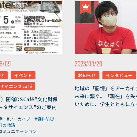
6/09
2023/09/20
せ
イベント
お知らせ
インタビュー
サイエンスcafé
地域の「記憶」をアーカイ
未来に繋ぐ。「現在」を失
水）開催DSCafé”文化財保
いために、学生とともに立
ータサイエンス”のご案内
る
産
#アーカイブ
#資料防災
料の救済
コミュニケーション