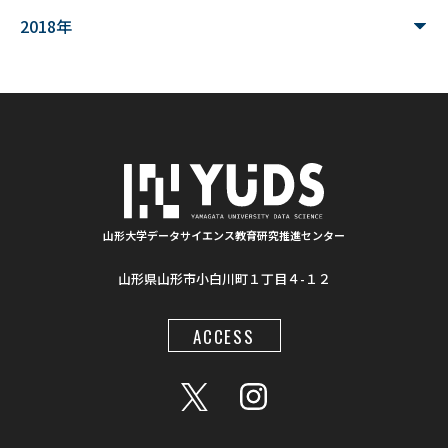
#シカン
#単位互換
#大学コンソーシアムやまがた
2018年
#ゆうキャンパス
#Wildfires
#データ科学
#配列データ
#machine learning
#Kaggle
#competition
#プロセッサ
#先端半導体
#夏フェス
#学生支援
#清代寺院
#画像分析
#BorealForest
#放射線
#福島第一原発事故
山形大学データサイエンス教育研究推進センター
山形県山形市小白川町１丁目４-１２
#半導体検出器
#物体検出
#ソーシャルメディア
#統計処理
#肺がん診断
#気管支内視鏡超音波画像
ACCESS
#入門
#顔認識
#インクルーシブ教材
#LaTeX
#地図情報
#AIモデル
#Gemini
#プロンプト