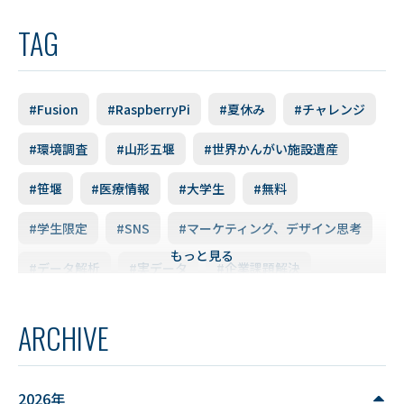
TAG
#Fusion
#RaspberryPi
#夏休み
#チャレンジ
#環境調査
#山形五堰
#世界かんがい施設遺産
#笹堰
#医療情報
#大学生
#無料
#学生限定
#SNS
#マーケティング、デザイン思考
もっと見る
#データ解析
#実データ
#企業課題解決
#スキルアップ
#データ利活用
#FD研修会
ARCHIVE
#YUDS
#庄内地方
#防災
#減災
#麻酔科学
#DSカフェ
# Fusion
# MATLAB
2026年