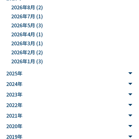
2026年8月
(2)
#DXハイスクール
#土砂災害ハザード評価
2026年7月
(1)
#能登半島地震被害調査
#確率論的地震ハザード評価
2026年5月
(3)
2026年4月
(1)
#文化財
#災害
#連携
2026年3月
(1)
#”オットセイ”のブロニー君
#フォトグラメトリ
2026年2月
(2)
2026年1月
(3)
#３Dデータ
#バイカモ
#水生生物
#水質調査
2025年
#まちの記憶を残し隊
# Python
2024年
#データサイエンス入門
#ウンチ
#山形県
2023年
#文理融合
#JUHYO
#3Dデザイナー
#講習会
2022年
2021年
#魚醤
#飛島
#山形
#深層学習
#水中音声
2020年
#家畜行動
#飼育管理
#日本
#アンデス
2019年