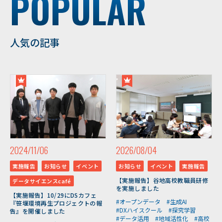
POPULAR
人気の記事
2024/11/06
2026/08/04
実施報告
お知らせ
イベント
お知らせ
イベント
実施報告
【実施報告】谷地高校教職員研修
データサイエンスcafé
を実施しました
【実施報告】10/29にDSカフェ
#オープンデータ
#生成AI
『笹堰環境再生プロジェクトの報
#DXハイスクール
#探究学習
告』を開催しました
#データ活用
#地域活性化
#高校