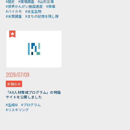
#歴史
#環境調査
#山形五堰
#世界かんがい施設遺産
#笹堰
#バイカモ
#水生生物
#水質調査
#まちの記憶を残し隊
2026/07/09
お知らせ
「AX人材育成プログラム」の特設
サイトを公開しました
#生成AI
#プログラム
#リスキリング