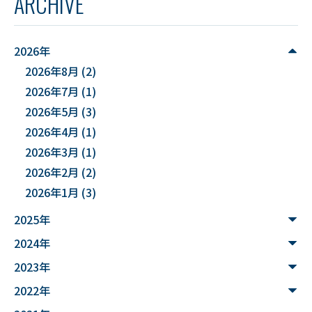
ARCHIVE
#YUDS
#庄内地方
#防災
#減災
#麻酔科学
#DSカフェ
# Fusion
# MATLAB
2026年
2026年8月
(2)
#DXハイスクール
#土砂災害ハザード評価
2026年7月
(1)
#能登半島地震被害調査
#確率論的地震ハザード評価
2026年5月
(3)
2026年4月
(1)
#文化財
#災害
#連携
2026年3月
(1)
#”オットセイ”のブロニー君
#フォトグラメトリ
2026年2月
(2)
2026年1月
(3)
#３Dデータ
#バイカモ
#水生生物
#水質調査
2025年
#まちの記憶を残し隊
# Python
2024年
#データサイエンス入門
#ウンチ
#山形県
2023年
#文理融合
#JUHYO
#3Dデザイナー
#講習会
2022年