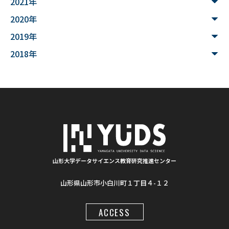
2021年
#魚醤
#飛島
#山形
#深層学習
#水中音声
2020年
#家畜行動
#飼育管理
#日本
#アンデス
2019年
#シカン
#単位互換
#大学コンソーシアムやまがた
2018年
#ゆうキャンパス
#Wildfires
#データ科学
#配列データ
#machine learning
#Kaggle
#competition
#プロセッサ
#先端半導体
#夏フェス
#学生支援
#清代寺院
#画像分析
#BorealForest
#放射線
#福島第一原発事故
山形大学データサイエンス教育研究推進センター
山形県山形市小白川町１丁目４-１２
#半導体検出器
#物体検出
#ソーシャルメディア
#統計処理
#肺がん診断
#気管支内視鏡超音波画像
ACCESS