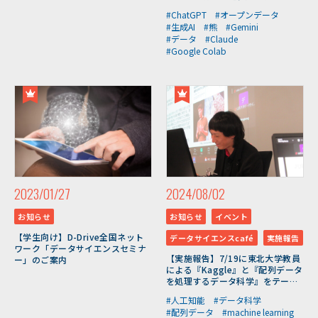
#ChatGPT
#オープンデータ
#生成AI
#熊
#Gemini
#データ
#Claude
#Google Colab
2023/01/27
2024/08/02
お知らせ
お知らせ
イベント
【学生向け】D-Drive全国ネット
データサイエンスcafé
実施報告
ワーク「データサイエンスセミナ
【実施報告】7/19に東北大学教員
ー」のご案内
による『Kaggle』と『配列データ
を処理するデータ科学』をテーマ
としたDSCaféを開催しました
#人工知能
#データ科学
#配列データ
#machine learning