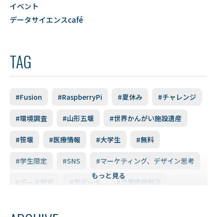
イベント
データサイエンスcafé
TAG
#Fusion
#RaspberryPi
#夏休み
#チャレンジ
#環境調査
#山形五堰
#世界かんがい施設遺産
#笹堰
#医療情報
#大学生
#無料
#学生限定
#SNS
#マーケティング、デザイン思考
もっと見る
#データ解析
#実データ
#企業課題解決
#スキルアップ
#データ利活用
#FD研修会