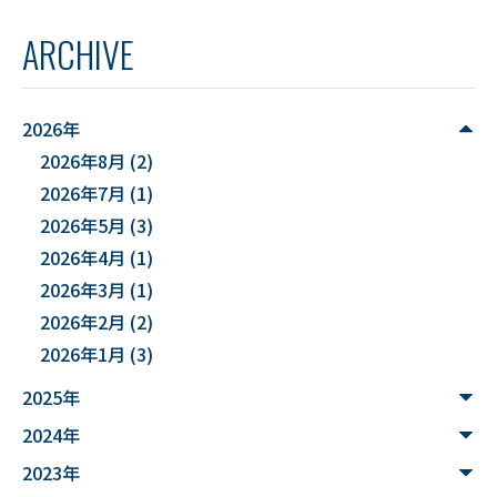
#スキルアップ
#データ利活用
#FD研修会
ARCHIVE
#YUDS
#庄内地方
#防災
#減災
#麻酔科学
#DSカフェ
# Fusion
# MATLAB
2026年
2026年8月
(2)
#DXハイスクール
#土砂災害ハザード評価
2026年7月
(1)
#能登半島地震被害調査
#確率論的地震ハザード評価
2026年5月
(3)
2026年4月
(1)
#文化財
#災害
#連携
2026年3月
(1)
#”オットセイ”のブロニー君
#フォトグラメトリ
2026年2月
(2)
2026年1月
(3)
#３Dデータ
#バイカモ
#水生生物
#水質調査
2025年
#まちの記憶を残し隊
# Python
2024年
#データサイエンス入門
#ウンチ
#山形県
2023年