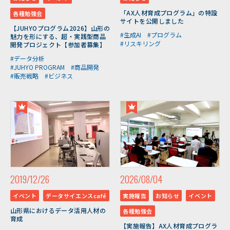
「AX人材育成プログラム」の特設
各種勉強会
サイトを公開しました
【JUHYOプログラム2026】山形の
#生成AI
#プログラム
魅力を形にする、超・実践型商品
#リスキリング
開発プロジェクト【参加者募集】
#データ分析
#JUHYO PROGRAM
#商品開発
#販売戦略
#ビジネス
2019/12/26
2026/08/04
イベント
データサイエンスcafé
実施報告
お知らせ
イベント
山形県におけるデータ活用人材の
各種勉強会
育成
【実施報告】AX人材育成プログラ