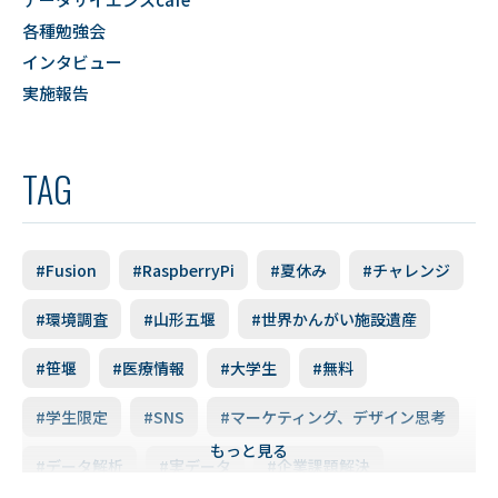
各種勉強会
インタビュー
実施報告
TAG
#Fusion
#RaspberryPi
#夏休み
#チャレンジ
#環境調査
#山形五堰
#世界かんがい施設遺産
#笹堰
#医療情報
#大学生
#無料
#学生限定
#SNS
#マーケティング、デザイン思考
もっと見る
#データ解析
#実データ
#企業課題解決