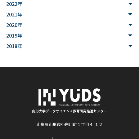
#文理融合
#JUHYO
#3Dデザイナー
#講習会
2022年
2021年
#魚醤
#飛島
#山形
#深層学習
#水中音声
2020年
#家畜行動
#飼育管理
#日本
#アンデス
2019年
#シカン
#単位互換
#大学コンソーシアムやまがた
2018年
#ゆうキャンパス
#Wildfires
#データ科学
#配列データ
#machine learning
#Kaggle
#competition
#プロセッサ
#先端半導体
#夏フェス
#学生支援
#清代寺院
#画像分析
#BorealForest
#放射線
#福島第一原発事故
山形大学データサイエンス教育研究推進センター
山形県山形市小白川町１丁目４-１２
#半導体検出器
#物体検出
#ソーシャルメディア
#統計処理
#肺がん診断
#気管支内視鏡超音波画像