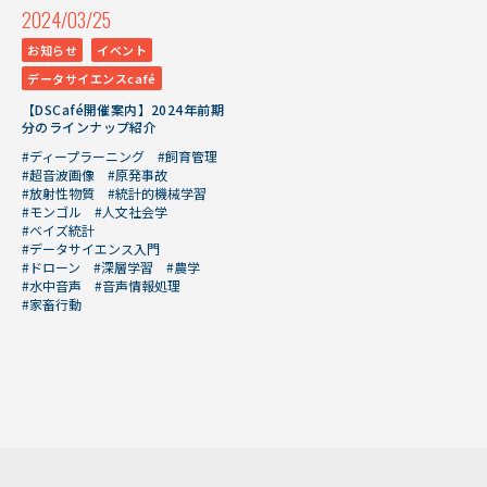
2024/03/25
お知らせ
イベント
データサイエンスcafé
【DSCafé開催案内】2024年前期
分のラインナップ紹介
#ディープラーニング
#飼育管理
#超音波画像
#原発事故
#放射性物質
#統計的機械学習
#モンゴル
#人文社会学
#ベイズ統計
#データサイエンス入門
#ドローン
#深層学習
#農学
#水中音声
#音声情報処理
#家畜行動