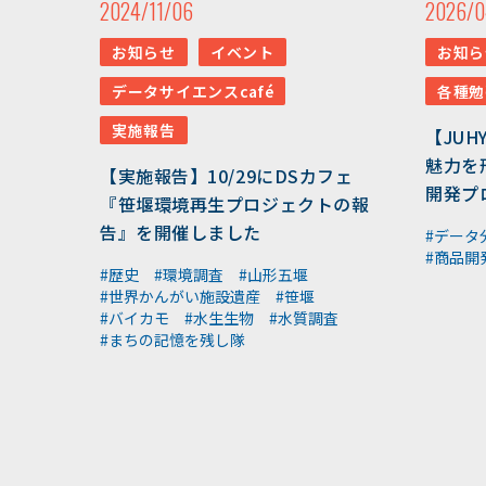
2024/11/06
2026/0
お知らせ
イベント
お知ら
データサイエンスcafé
各種勉
実施報告
【JUH
魅力を
【実施報告】10/29にDSカフェ
開発プ
『笹堰環境再生プロジェクトの報
告』を開催しました
#データ
#商品開
#歴史
#環境調査
#山形五堰
#世界かんがい施設遺産
#笹堰
#バイカモ
#水生生物
#水質調査
#まちの記憶を残し隊