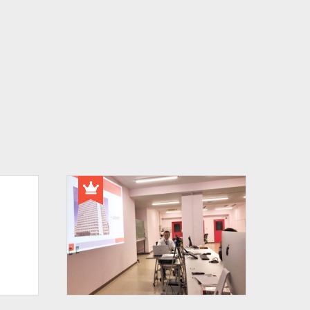
#バイカモ
#水生生物
#水質調査
#まちの記憶を残し隊
# Python
#データサイエンス入門
#ウンチ
#山形県
#文理融合
#JUHYO
#3Dデザイナー
#講習会
#魚醤
#飛島
#山形