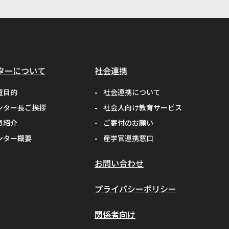
#Kaggle
#competition
#プロセッサ
ターについて
社会連携
#先端半導体
置目的
社会連携について
ンター長ご挨拶
社会人向け教育サービス
#夏フェス
#学生支援
員紹介
ご寄付のお願い
#清代寺院
#画像分析
ンター概要
産学官連携窓口
#BorealForest
お問い合わせ
#放射線
プライバシーポリシー
#福島第一原発事故
関係者向け
#半導体検出器