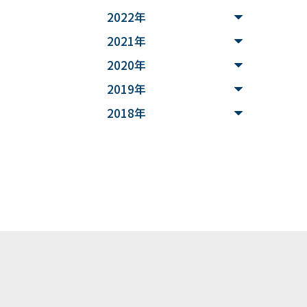
# MATLAB
2022年
#DXハイスクール
2021年
2020年
#土砂災害ハザード評価
2019年
#能登半島地震被害調査
2018年
#確率論的地震ハザード評
価
#文化財
#災害
#連携
#”オットセイ”のブロニー
君
#フォトグラメトリ
#３Dデータ