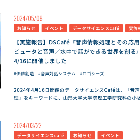
2024/05/08
お知らせ
イベント
データサイエンスcafé
実施
【実施報告】DSCafé『音声情報処理とその応用
ピュータと音声／水中で話ができる世界を創る
4/16に開催しました
#価値創造
#音声対話システム
#ロゴシーズ
2024年4月16日開催のデータサイエンスCaféは、「音
理」をキーワードに、山形大学大学院理工学研究科の小
授と、山形カシオ株式会社の鈴木隆司氏にご講演いただ
た。 小坂先生のご講演では、音声情報処理とAIの関係性の歴史
と、先生のご研究内容の紹介。ボイスチェンジャーを使
2024/03/22
り自然な（人間に近い）表現で声質変換にするには、感
データサイエンスcafé
お知らせ
イベント
重要で、そこには”韻律”がポイントとなること、マルチ