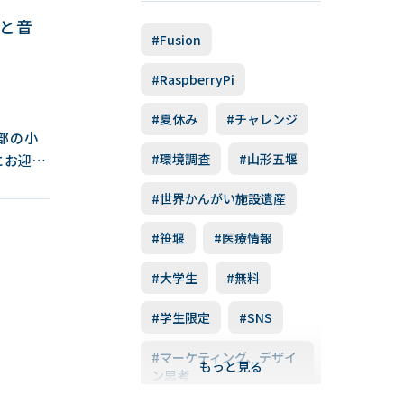
声の感情
タと音
あること
#Fusion
介いただ
#RaspberryPi
to-
でした。
#夏休み
#チャレンジ
ングの
部の小
学習モデ
#環境調査
#山形五堰
にお迎え
ューニン
とのお
#世界かんがい施設遺産
開発につ
の例とし
世界中
#笹堰
#医療情報
では世界
ことが
す。本製
#大学生
#無料
っけは
ました。
イビング
#学生限定
#SNS
いか？明
ル音声情
に出会い
#マーケティング、デザイ
る世界
もっと見る
もに数々
ン思考
科・教
、出来上