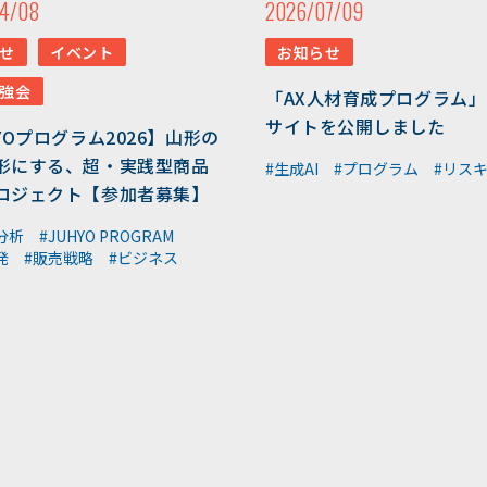
4/08
2026/07/09
せ
イベント
お知らせ
強会
「AX人材育成プログラム
サイトを公開しました
YOプログラム2026】山形の
形にする、超・実践型商品
#生成AI
#プログラム
#リス
ロジェクト【参加者募集】
分析
#JUHYO PROGRAM
発
#販売戦略
#ビジネス