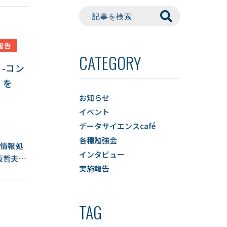
報告
CATEGORY
 -コン
』を
お知らせ
イベント
データサイエンスcafé
各種勉強会
声情報処
インタビュー
坂哲夫教
実施報告
きまし
って、よ
TAG
情表現が
モーダル