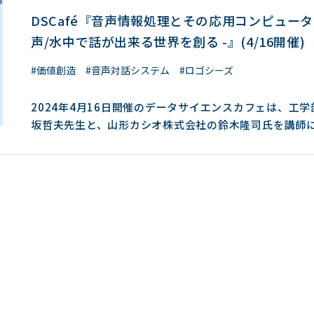
対話システムで、AIがより人間らしく対話するには、音
DSCafé『音声情報処理とその応用コンピュー
認識や身体表現（ジェスチャ）を考慮することが重要で
声/水中で話が出来る世界を創る -』(4/16開催)
などについて、学生とアバターの掛け合い動画で、ご紹
きました。また、文字情報を音声変換する音声合成(text-
#価値創造
#音声対話システム
#ロゴシーズ
speach)では、感情表現の特徴抽出がポイントとのこと
ご講演のまとめでは、”音声処理技術は、ディープラーニ
2024年4月16日開催のデータサイエンスカフェは、工学
登場で大きく進展し、GPUなどの計算性能の向上、事前
坂哲夫先生と、山形カシオ株式会社の鈴木隆司氏を講師
ルの登場で分野によっては敷居が低くなったものの、チ
して、音声情報処理をテーマにご講演いただきます。 講演概要：
グが必要であり、目的ごとに必要なデータ収集が重要！”
本講演では大学での研究と、それを応用した企業の製品
話でした。 鈴木氏のご講演は、水中トランシーバー
いて紹介します。前半はコンピュータを使った音声処理
「Logosease」の開発秘話。開発の根底にあるのは、『
て音声合成や音声対話システムなどを紹介します。後半
どこでも話ができる時代なのに、”水の中では、話をする
初のレジャーダイバー向け水中通話機の開発を紹介しま
できない”という問題を解決したい！』という思い。きか
品はデジタル音声技術や機械学習に挑戦して産み出され
当時１０歳でダイビングをはじめたご息女。レジャーダ
PDFを見る お申込み 開催日時 2024年4月16日（火）
でも手軽に使える水中通話機をつくるにはどうしたらい
17時30分～19時00分（開場：17時15分）講演タイト
瞭な音声に変換するにはどうしたらよいか？という課題
報処理とその応用ーコンピュータと音声/水中で話が出来
ます。そこで、小坂先生のご指導下で、会社の同僚とと
を創る ー講師小坂 哲夫 氏（山形大学大学院理工学研究
のプロトタイプを作成し、改良を重ねた日々のご様子や