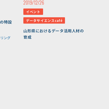
2019/12/26
#深層学習
#水中音声
イベント
#家畜行動
#飼育管理
データサイエンスcafé
」の特設
#日本
#アンデス
山形県におけるデータ活用人材の
育成
キリング
#シカン
#単位互換
#大学コンソーシアムやま
がた
#ゆうキャンパス
#Wildfires
#データ科学
#配列データ
#machine learning