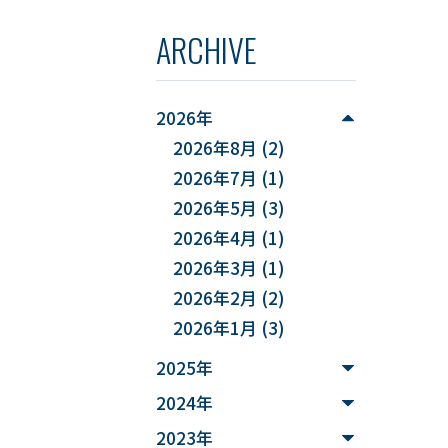
リー推
#データ解析
に好評
目的ホー
ARCHIVE
だきまし
om）定
#実データ
め。
見逃し配
（課題
#企業課題解決
、教職
2026年
といった
らお申し
められる
#スキルアップ
2026年8月
(2)
せ先まで
取すると
2026年7月
(1)
合、また
#データ利活用
と。』と
がありま
2026年5月
(3)
隣の有料
#FD研修会
#YUDS
2026年4月
(1)
逃し配
には駐車
2026年3月
(1)
を含め
#庄内地方
#防災
ャンセル
は飛入り
2026年2月
(2)
たしま
#減災
#麻酔科学
2026年1月
(3)
逃し配信
なります
#DSカフェ
2025年
さい。お
2024年
ail:
# Fusion
t］を@に
2023年