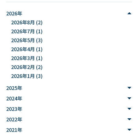
#麻酔科学
#DSカフェ
# Fusion
# MATLAB
2026年
2026年8月
(2)
#DXハイスクール
#土砂災害ハザード評価
2026年7月
(1)
#能登半島地震被害調査
#確率論的地震ハザード評価
2026年5月
(3)
2026年4月
(1)
#文化財
#災害
#連携
2026年3月
(1)
#”オットセイ”のブロニー君
#フォトグラメトリ
2026年2月
(2)
2026年1月
(3)
#３Dデータ
#バイカモ
#水生生物
#水質調査
2025年
#まちの記憶を残し隊
# Python
2024年
#データサイエンス入門
#ウンチ
#山形県
2023年
#文理融合
#JUHYO
#3Dデザイナー
#講習会
2022年
2021年
#魚醤
#飛島
#山形
#深層学習
#水中音声