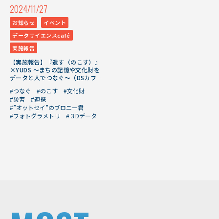
2024/11/27
お知らせ
イベント
データサイエンスcafé
実施報告
【実施報告】『遺す（のこす）』
×YUDS ～まちの記憶や文化財を
データと人でつなぐ～（DSカフ
ェ・11/19開催）
#つなぐ
#のこす
#文化財
#災害
#連携
#”オットセイ”のブロニー君
#フォトグラメトリ
#３Dデータ