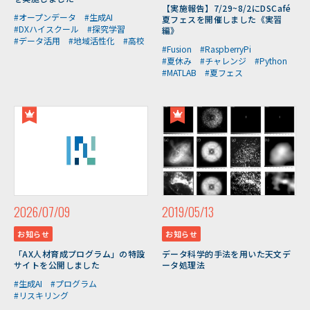
【実施報告】7/29~8/2にDSCafé
#オープンデータ
#生成AI
夏フェスを開催しました《実習
#DXハイスクール
#探究学習
編》
#データ活用
#地域活性化
#高校
#Fusion
#RaspberryPi
#夏休み
#チャレンジ
#Python
#MATLAB
#夏フェス
2026/07/09
2019/05/13
お知らせ
お知らせ
「AX人材育成プログラム」の特設
データ科学的手法を用いた天文デ
サイトを公開しました
ータ処理法
#生成AI
#プログラム
#リスキリング