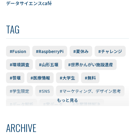
データサイエンスcafé
TAG
#Fusion
#RaspberryPi
#夏休み
#チャレンジ
#環境調査
#山形五堰
#世界かんがい施設遺産
#笹堰
#医療情報
#大学生
#無料
#学生限定
#SNS
#マーケティング、デザイン思考
もっと見る
#データ解析
#実データ
#企業課題解決
#スキルアップ
#データ利活用
#FD研修会
ARCHIVE
#YUDS
#庄内地方
#防災
#減災