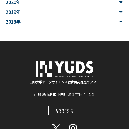
2020年
#家畜行動
#飼育管理
#日本
#アンデス
2019年
#シカン
#単位互換
#大学コンソーシアムやまがた
2018年
#ゆうキャンパス
#Wildfires
#データ科学
#配列データ
#machine learning
#Kaggle
#competition
#プロセッサ
#先端半導体
#夏フェス
#学生支援
#清代寺院
#画像分析
#BorealForest
#放射線
#福島第一原発事故
山形大学データサイエンス教育研究推進センター
山形県山形市小白川町１丁目４-１２
#半導体検出器
#物体検出
#ソーシャルメディア
#統計処理
#肺がん診断
#気管支内視鏡超音波画像
ACCESS
#入門
#顔認識
#インクルーシブ教材
#LaTeX