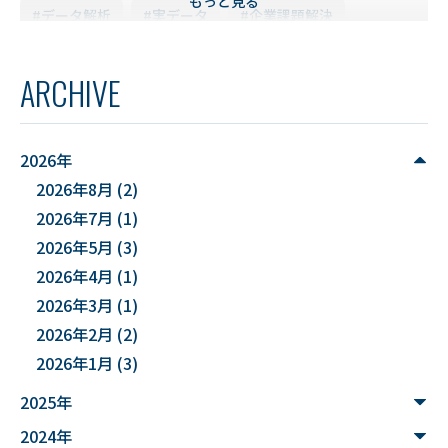
もっと見る
#データ解析
#実データ
#企業課題解決
#スキルアップ
#データ利活用
#FD研修会
ARCHIVE
#YUDS
#庄内地方
#防災
#減災
#麻酔科学
#DSカフェ
# Fusion
# MATLAB
2026年
2026年8月
(2)
#DXハイスクール
#土砂災害ハザード評価
2026年7月
(1)
#能登半島地震被害調査
#確率論的地震ハザード評価
2026年5月
(3)
2026年4月
(1)
#文化財
#災害
#連携
2026年3月
(1)
#”オットセイ”のブロニー君
#フォトグラメトリ
2026年2月
(2)
2026年1月
(3)
#３Dデータ
#バイカモ
#水生生物
#水質調査
2025年
#まちの記憶を残し隊
# Python
2024年