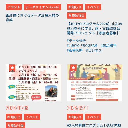
イベント
データサイエンスcafé
お知らせ
イベント
山形県におけるデータ活用人材の
各種勉強会
育成
【JUHYOプログラム2026】山形の
魅力を形にする、超・実践型商品
開発プロジェクト【参加者募集】
#データ分析
#JUHYO PROGRAM
#商品開発
#販売戦略
#ビジネス
2026/01/08
2026/05/11
お知らせ
イベント
お知らせ
イベント
AX人材育成プログラム1-DAY体験
各種勉強会