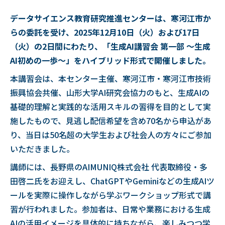
データサイエンス教育研究推進センターは、寒河江市か
らの委託を受け、2025年12月10日（火）および17日
（火）の2日間にわたり、「生成AI講習会 第一部 ～生成
AI初めの一歩～」をハイブリッド形式で開催しました。
本講習会は、本センター主催、寒河江市・寒河江市技術
振興協会共催、山形大学AI研究会協力のもと、生成AIの
基礎的理解と実践的な活用スキルの習得を目的として実
施したもので、見逃し配信希望を含め70名から申込があ
り、当日は50名超の大学生および社会人の方々にご参加
いただきました。
講師には、長野県のAIMUNIQ株式会社 代表取締役・多
田啓二氏をお迎えし、ChatGPTやGeminiなどの生成AIツ
ールを実際に操作しながら学ぶワークショップ形式で講
習が行われました。参加者は、日常や業務における生成
AIの活用イメージを具体的に持ちながら、楽しみつつ学