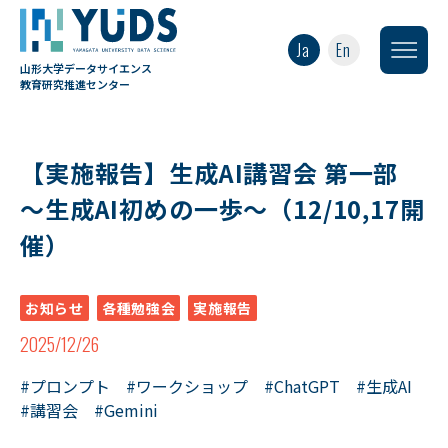
Ja
En
山形大学データサイエンス
教育研究推進センター
【実施報告】生成AI講習会 第一部
～生成AI初めの一歩～（12/10,17開
催）
お知らせ
各種勉強会
実施報告
2025/12/26
#プロンプト
#ワークショップ
#ChatGPT
#生成AI
#講習会
#Gemini