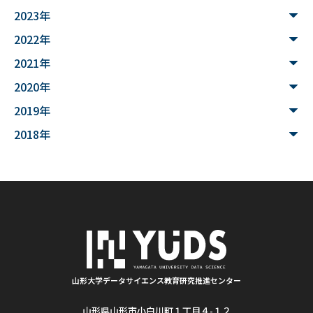
#データサイエンス入門
#ウンチ
#山形県
2023年
#文理融合
#JUHYO
#3Dデザイナー
#講習会
2022年
2021年
#魚醤
#飛島
#山形
#深層学習
#水中音声
2020年
#家畜行動
#飼育管理
#日本
#アンデス
2019年
#シカン
#単位互換
#大学コンソーシアムやまがた
2018年
#ゆうキャンパス
#Wildfires
#データ科学
#配列データ
#machine learning
#Kaggle
#competition
#プロセッサ
#先端半導体
#夏フェス
#学生支援
#清代寺院
#画像分析
#BorealForest
#放射線
#福島第一原発事故
山形大学データサイエンス教育研究推進センター
山形県山形市小白川町１丁目４-１２
#半導体検出器
#物体検出
#ソーシャルメディア