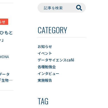
らせ
CATEGORY
をひもと
～」
お知らせ
イベント
#DNA
データサイエンスcafé
各種勉強会
インタビュー
×データ
「生物間
実施報告
相互作用
TAG
からスタ
に毎年、