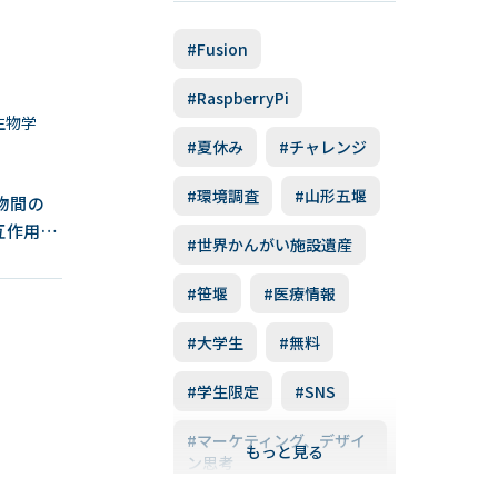
いると思
ラ」が記
#Fusion
』
ない樹木
にとも
#RaspberryPi
ずか。し
生物学
#夏休み
#チャレンジ
んな微生
っ
#環境調査
#山形五堰
生物間の
の取得方
互作用の
する方
#世界かんがい施設遺産
演いただ
中に存在
#笹堰
#医療情報
なく、多
として、
ら同士、
#大学生
#無料
学部との
自然界で
などとの
#学生限定
#SNS
基に見え
いはバク
よってわ
いかに重
#マーケティング、デザイ
もっと見る
となどに
ン思考
時30分