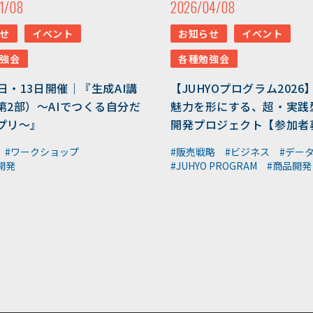
1/08
2026/04/08
せ
イベント
お知らせ
イベント
強会
各種勉強会
6日・13日開催｜『生成AI講
【JUHYOプログラム2026
第2部）～AIでつくる自分だ
魅力を形にする、超・実践
プリ～』
開発プロジェクト【参加者
#ワークショップ
#販売戦略
#ビジネス
#デー
開発
#JUHYO PROGRAM
#商品開発