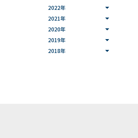
# MATLAB
2022年
#DXハイスクール
2021年
2020年
#土砂災害ハザード評価
2019年
#能登半島地震被害調査
2018年
#確率論的地震ハザード評
価
#文化財
#災害
#連携
#”オットセイ”のブロニー
君
#フォトグラメトリ
#３Dデータ