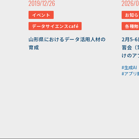
2019/12/26
2026/0
イベント
お知ら
データサイエンスcafé
各種勉
山形県におけるデータ活用人材の
2月5-
育成
習会（
けのア
#生成AI
#アプリ