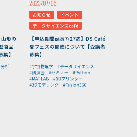
2023/07/05
#深層学習
#水中音声
お知らせ
イベント
#家畜行動
#飼育管理
データサイエンスcafé
#日本
#アンデス
】山形の
【申込期間延長7/27迄】DS Café
型商品
夏フェスの開催について【受講者
#シカン
#単位互換
募集】
募集】
#大学コンソーシアムやま
タ分析
#宇宙物理学
#データサイエンス
がた
#講演会
#セミナー
#Python
#MATLAB
#3Dプリンター
#ゆうキャンパス
#3Dモデリング
#Fusion360
#Wildfires
#データ科学
#配列データ
#machine learning