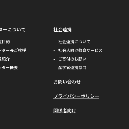
#Kaggle
#competition
ターについて
社会連携
#プロセッサ
置目的
社会連携について
#先端半導体
ンター長ご挨拶
社会人向け教育サービス
員紹介
ご寄付のお願い
#夏フェス
#学生支援
ンター概要
産学官連携窓口
#清代寺院
#画像分析
お問い合わせ
#BorealForest
プライバシーポリシー
#放射線
関係者向け
#福島第一原発事故
#半導体検出器