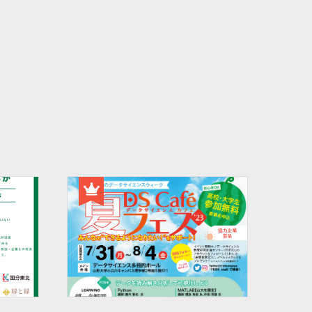
#バイカモ
#水生生物
#水質調査
#まちの記憶を残し隊
# Python
#データサイエンス入門
#ウンチ
#山形県
#文理融合
#JUHYO
#3Dデザイナー
#講習会
#魚醤
#飛島
#山形