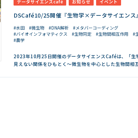
データサイエンスcafé
お知らせ
イベント
数種類の新種が記載されています。私たちがよく知って
っている”桜”であっても、2018年に新種「クマノザク
DSCafé10/25開催『生物学×データサイエンス
載されました。世界に目を向ければ、まだ発見されてい
が9000種以上もあると推測されているのだそう。微生物
#水田
#微生物
#DNA解析
#メタバーコーディング
なると、”種“の実体がわかっているのは、本当にごくわ
#バイオインフォマティクス
#生物同定
#生物間相互作用
#
#農学
かも形態が単純で、識別するのは本当に困難。では、そ
物をどうやって調べるのか？ご講演の前半は、DNAを使
2023年10月25日開催のデータサイエンスCaféは、「
て”種”を調べる方法について、ウェット（塩基配列情報
見えない関係をひもとく～微生物を中心とした生物間相
法）から、ドライ（コンピューターを使って”種”を同定
解析～」の演題で、山形大学理学部の横山潤教授にご講
法）まで詳しく紹介していただきました。 後半は、植物の根
きます。 講演概要：私たちの身の回りにはおびただしい数の微生
に共生する菌類との関係（菌根菌ネットワーク）や土壌
物が存在していますが、それらは目に見えないだけでは
するバクテリアを調べる方法について、先生のご研究例
くは育てることもできません。それでも、微生物はそれ
キンランの仲間とその根に共生する菌類との関係や、農
あるいは他のもっと大きな生物と一緒に生きることで、
共同研究である水田土壌中のバクテリアと稲や共存雑草
とても大切な役割を果たしています。ここでは、DNAを
関係についてをご紹介いただきました。植物と菌、ある
ない微生物の存在をどのように調べるか、そしてそれに
テリアとの間に存在する生物間相互作用が生態系の中で
かることは何かについてお話しします。 PDFを見る お申込み 開
要か、微生物が植物の生長や競争にまで影響しているこ
催日時 2023年10月25日（水）17時30分～18
ついて、お話いただきました。 質疑応答時間には、会場の学生