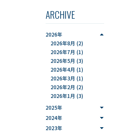
をひも
者からも
#データ解析
横山 潤
。当日の
ARCHIVE
#実データ
ール（山
高校生か
定員会
きまし
#企業課題解決
料対象学
2026年
ォーム
#スキルアップ
2026年8月
(2)
や諸事情
2026年7月
(1)
ます。・
#データ利活用
2026年5月
(3)
料駐車場
#FD研修会
#YUDS
駐車いた
2026年4月
(1)
ルされる
2026年3月
(1)
#庄内地方
#防災
す。・当
2026年2月
(2)
を行う予
#減災
#麻酔科学
2026年1月
(3)
ので、ご
データサ
#DSカフェ
2025年
t］
2024年
# Fusion
さい
2023年