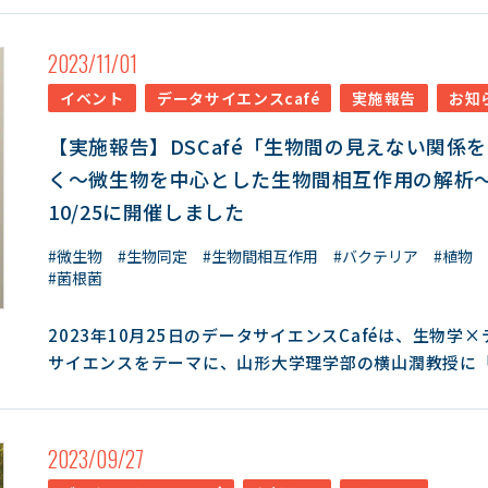
2023/11/01
イベント
データサイエンスcafé
実施報告
お知
【実施報告】DSCafé「生物間の見えない関係
く～微生物を中心とした生物間相互作用の解析
10/25に開催しました
#微生物
#生物同定
#生物間相互作用
#バクテリア
#植物
#菌根菌
2023年10月25日のデータサイエンスCaféは、生物学
サイエンスをテーマに、山形大学理学部の横山潤教授に
の見えない関係をひもとく～微生物を中心とした生物間
の解析～」のご講演をいただきました。 ご講演では「私たちは
地球上の生物多様性の実態をよく知らない」というお話
2023/09/27
ートしました。実は日本の陸上植物に限っても、いまだ