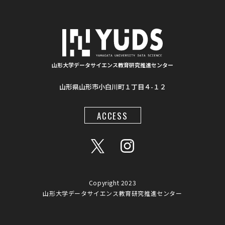
#competition
#プロセッサ
#先端半導体
#夏フェス
#学生支援
#清代寺院
#画像分析
#BorealForest
#放射線
#福島第一原発事故
山形大学データサイエンス教育研究推進センター
山形県山形市小白川町１丁目４-１２
#半導体検出器
#物体検出
#ソーシャルメディア
#統計処理
#肺がん診断
#気管支内視鏡超音波画像
ACCESS
#入門
#顔認識
#インクルーシブ教材
#LaTeX
#地図情報
#AIモデル
#Gemini
#プロンプト
#ワークショップ
#データアナリスト
#大学間連携
Copyright 2023
山形大学データサイエンス教育研究推進センター
#オンデマンド教材
#アプリ
#触角
#日本地図
#オンライン講座
#リテラシー
#倫理
#熊