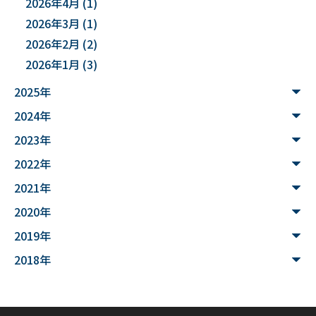
2026年4月
(1)
#文化財
#災害
#連携
2026年3月
(1)
#”オットセイ”のブロニー君
#フォトグラメトリ
2026年2月
(2)
2026年1月
(3)
#３Dデータ
#バイカモ
#水生生物
#水質調査
2025年
#まちの記憶を残し隊
# Python
2024年
#データサイエンス入門
#ウンチ
#山形県
2023年
#文理融合
#JUHYO
#3Dデザイナー
#講習会
2022年
2021年
#魚醤
#飛島
#山形
#深層学習
#水中音声
2020年
#家畜行動
#飼育管理
#日本
#アンデス
2019年
#シカン
#単位互換
#大学コンソーシアムやまがた
2018年
#ゆうキャンパス
#Wildfires
#データ科学
#配列データ
#machine learning
#Kaggle