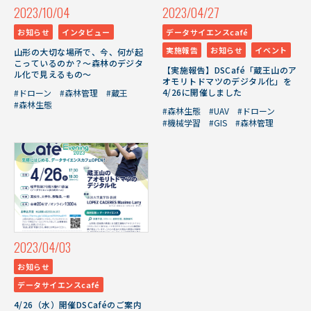
2023/10/04
2023/04/27
お知らせ
インタビュー
データサイエンスcafé
実施報告
お知らせ
イベント
山形の大切な場所で、今、何が起
こっているのか？～森林のデジタ
【実施報告】DSCafé「蔵王山のア
ル化で見えるもの～
オモリトドマツのデジタル化」を
4/26に開催しました
#ドローン
#森林管理
#蔵王
#森林生態
#森林生態
#UAV
#ドローン
#機械学習
#GIS
#森林管理
2023/04/03
お知らせ
データサイエンスcafé
4/26（水）開催DSCaféのご案内