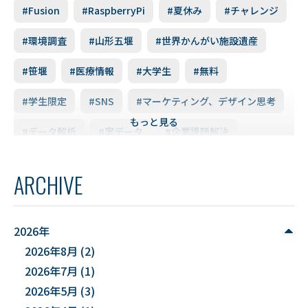
#Fusion
#RaspberryPi
#夏休み
#チャレンジ
#環境調査
#山形五堰
#世界かんがい施設遺産
#笹堰
#医療情報
#大学生
#無料
#学生限定
#SNS
#マーケティング、デザイン思考
もっと見る
#データ解析
#実データ
#企業課題解決
#スキルアップ
#データ利活用
#FD研修会
ARCHIVE
#YUDS
#庄内地方
#防災
#減災
#麻酔科学
#DSカフェ
# Fusion
# MATLAB
2026年
2026年8月
(2)
#DXハイスクール
#土砂災害ハザード評価
2026年7月
(1)
#能登半島地震被害調査
#確率論的地震ハザード評価
2026年5月
(3)