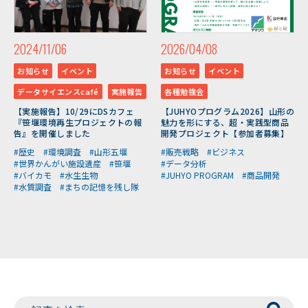
2024/11/06
2026/04/08
お知らせ
イベント
お知らせ
イベント
データサイエンスcafé
実施報告
各種勉強会
【実施報告】10/29にDSカフェ
【JUHYOプログラム2026】山形の
『笹堰環境再生プロジェクトの報
魅力を形にする、超・実践型商品
告』を開催しました
開発プロジェクト【参加者募集】
#歴史
#環境調査
#山形五堰
#販売戦略
#ビジネス
#世界かんがい施設遺産
#笹堰
#データ分析
#バイカモ
#水生生物
#JUHYO PROGRAM
#商品開発
#水質調査
#まちの記憶を残し隊