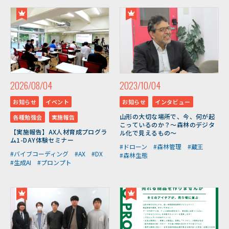
2026/08/04
2023/10/04
お知らせ
イベント
お知らせ
インタビュー
山形の大切な場所で、今、何が起
各種勉強会
実施報告
こっているのか？～森林のデジタ
【実施報告】AX人材育成プログラ
ル化で見えるもの～
ム1-DAY体験セミナー
#ドローン
#森林管理
#蔵王
#バイブコーディング
#AX
#DX
#森林生態
#生成AI
#プロンプト