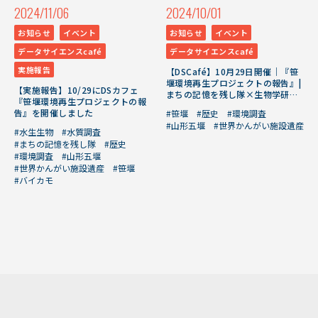
2024/11/06
2024/10/01
お知らせ
イベント
お知らせ
イベント
データサイエンスcafé
データサイエンスcafé
実施報告
【DSCafé】10月29日開催｜『笹
堰環境再生プロジェクトの報告』|
【実施報告】10/29にDSカフェ
まちの記憶を残し隊×生物学研究
『笹堰環境再生プロジェクトの報
会
告』を開催しました
#笹堰
#歴史
#環境調査
#山形五堰
#世界かんがい施設遺産
#水生生物
#水質調査
#まちの記憶を残し隊
#歴史
#環境調査
#山形五堰
#世界かんがい施設遺産
#笹堰
#バイカモ