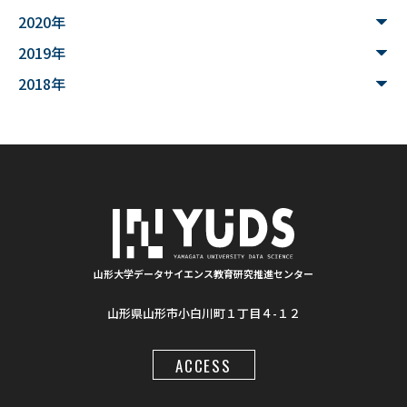
2020年
#家畜行動
#飼育管理
#日本
#アンデス
2019年
#シカン
#単位互換
#大学コンソーシアムやまがた
2018年
#ゆうキャンパス
#Wildfires
#データ科学
#配列データ
#machine learning
#Kaggle
#competition
#プロセッサ
#先端半導体
#夏フェス
#学生支援
#清代寺院
#画像分析
#BorealForest
#放射線
#福島第一原発事故
山形大学データサイエンス教育研究推進センター
山形県山形市小白川町１丁目４-１２
#半導体検出器
#物体検出
#ソーシャルメディア
#統計処理
#肺がん診断
#気管支内視鏡超音波画像
ACCESS
#入門
#顔認識
#インクルーシブ教材
#LaTeX