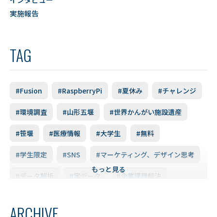
実施報告
TAG
#Fusion
#RaspberryPi
#夏休み
#チャレンジ
#環境調査
#山形五堰
#世界かんがい施設遺産
#笹堰
#医療情報
#大学生
#無料
#学生限定
#SNS
#マーケティング、デザイン思考
もっと見る
#データ解析
#実データ
#企業課題解決
#スキルアップ
#データ利活用
#FD研修会
ARCHIVE