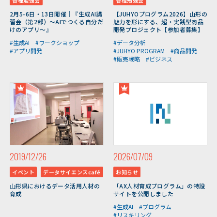
各種勉強会
各種勉強会
2月5-6日・13日開催｜『生成AI講
【JUHYOプログラム2026】山形の
習会（第2部）～AIでつくる自分だ
魅力を形にする、超・実践型商品
けのアプリ～』
開発プロジェクト【参加者募集】
#生成AI
#ワークショップ
#データ分析
#アプリ開発
#JUHYO PROGRAM
#商品開発
#販売戦略
#ビジネス
2019/12/26
2026/07/09
イベント
データサイエンスcafé
お知らせ
山形県におけるデータ活用人材の
「AX人材育成プログラム」の特設
育成
サイトを公開しました
#生成AI
#プログラム
#リスキリング