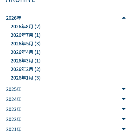
#YUDS
#庄内地方
#防災
#減災
#麻酔科学
#DSカフェ
# Fusion
# MATLAB
2026年
2026年8月
(2)
#DXハイスクール
#土砂災害ハザード評価
2026年7月
(1)
#能登半島地震被害調査
#確率論的地震ハザード評価
2026年5月
(3)
2026年4月
(1)
#文化財
#災害
#連携
2026年3月
(1)
#”オットセイ”のブロニー君
#フォトグラメトリ
2026年2月
(2)
2026年1月
(3)
#３Dデータ
#バイカモ
#水生生物
#水質調査
2025年
#まちの記憶を残し隊
# Python
2024年
#データサイエンス入門
#ウンチ
#山形県
2023年
#文理融合
#JUHYO
#3Dデザイナー
#講習会
2022年
2021年
#魚醤
#飛島
#山形
#深層学習
#水中音声