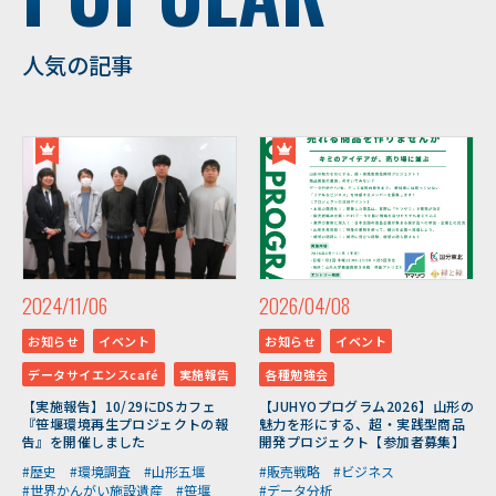
人気の記事
2024/11/06
2026/04/08
お知らせ
イベント
お知らせ
イベント
データサイエンスcafé
実施報告
各種勉強会
【実施報告】10/29にDSカフェ
【JUHYOプログラム2026】山形の
『笹堰環境再生プロジェクトの報
魅力を形にする、超・実践型商品
告』を開催しました
開発プロジェクト【参加者募集】
#歴史
#環境調査
#山形五堰
#販売戦略
#ビジネス
#世界かんがい施設遺産
#笹堰
#データ分析