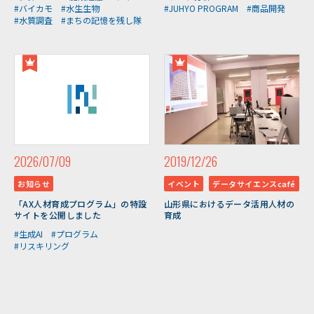
#バイカモ
#水生生物
#JUHYO PROGRAM
#商品開発
#水質調査
#まちの記憶を残し隊
2026/07/09
2019/12/26
お知らせ
イベント
データサイエンスcafé
「AX人材育成プログラム」の特設
山形県におけるデータ活用人材の
サイトを公開しました
育成
#生成AI
#プログラム
#リスキリング