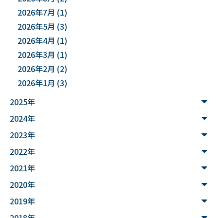
2026年7月
(1)
#能登半島地震被害調査
#確率論的地震ハザード評価
2026年5月
(3)
2026年4月
(1)
#文化財
#災害
#連携
2026年3月
(1)
#”オットセイ”のブロニー君
#フォトグラメトリ
2026年2月
(2)
2026年1月
(3)
#３Dデータ
#バイカモ
#水生生物
#水質調査
2025年
#まちの記憶を残し隊
# Python
2024年
#データサイエンス入門
#ウンチ
#山形県
2023年
#文理融合
#JUHYO
#3Dデザイナー
#講習会
2022年
2021年
#魚醤
#飛島
#山形
#深層学習
#水中音声
2020年
#家畜行動
#飼育管理
#日本
#アンデス
2019年
#シカン
#単位互換
#大学コンソーシアムやまがた
2018年