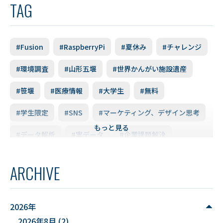
TAG
#Fusion
#RaspberryPi
#夏休み
#チャレンジ
#環境調査
#山形五堰
#世界かんがい施設遺産
#笹堰
#医療情報
#大学生
#無料
#学生限定
#SNS
#マーケティング、デザイン思考
もっと見る
#データ解析
#実データ
#企業課題解決
#スキルアップ
#データ利活用
#FD研修会
ARCHIVE
#YUDS
#庄内地方
#防災
#減災
#麻酔科学
#DSカフェ
# Fusion
# MATLAB
2026年
2026年8月
(2)
#DXハイスクール
#土砂災害ハザード評価