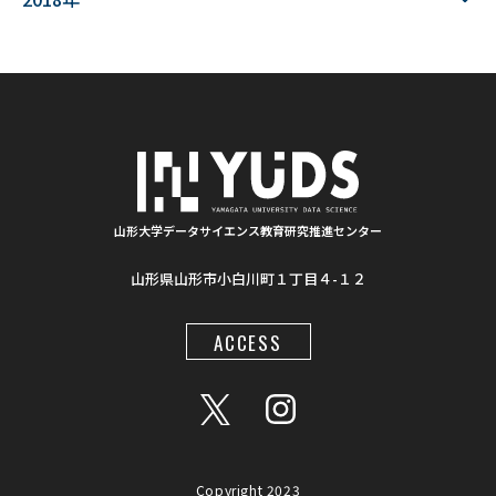
#ゆうキャンパス
#Wildfires
#データ科学
#配列データ
#machine learning
#Kaggle
#competition
#プロセッサ
#先端半導体
#夏フェス
#学生支援
#清代寺院
#画像分析
#BorealForest
#放射線
#福島第一原発事故
山形大学データサイエンス教育研究推進センター
山形県山形市小白川町１丁目４-１２
#半導体検出器
#物体検出
#ソーシャルメディア
#統計処理
#肺がん診断
#気管支内視鏡超音波画像
ACCESS
#入門
#顔認識
#インクルーシブ教材
#LaTeX
#地図情報
#AIモデル
#Gemini
#プロンプト
#ワークショップ
#データアナリスト
#大学間連携
Copyright 2023