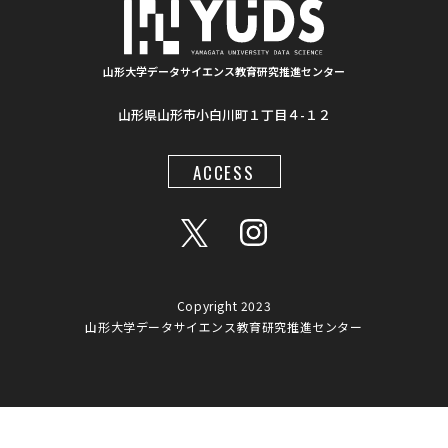
#夏フェス
#学生支援
#清代寺院
#画像分析
#BorealForest
#放射線
#福島第一原発事故
山形大学データサイエンス教育研究推進センター
山形県山形市小白川町１丁目４-１２
#半導体検出器
#物体検出
#ソーシャルメディア
#統計処理
#肺がん診断
#気管支内視鏡超音波画像
ACCESS
#入門
#顔認識
#インクルーシブ教材
#LaTeX
#地図情報
#AIモデル
#Gemini
#プロンプト
#ワークショップ
#データアナリスト
#大学間連携
Copyright 2023
山形大学データサイエンス教育研究推進センター
#オンデマンド教材
#アプリ
#触角
#日本地図
#オンライン講座
#リテラシー
#倫理
#熊
#プレスリリース
#AIチューター
#RAG