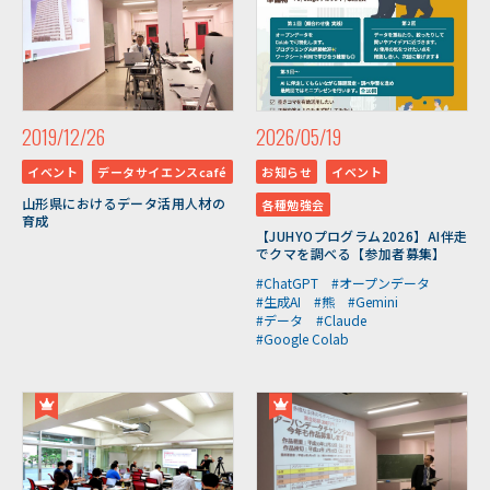
2019/12/26
2026/05/19
イベント
データサイエンスcafé
お知らせ
イベント
山形県におけるデータ活用人材の
各種勉強会
育成
【JUHYOプログラム2026】AI伴走
でクマを調べる【参加者募集】
#ChatGPT
#オープンデータ
#生成AI
#熊
#Gemini
#データ
#Claude
#Google Colab