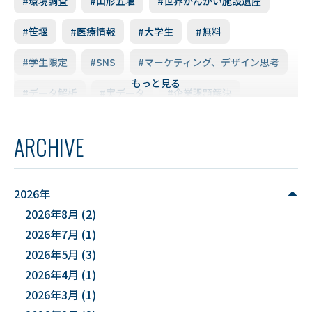
#環境調査
#山形五堰
#世界かんがい施設遺産
#笹堰
#医療情報
#大学生
#無料
#学生限定
#SNS
#マーケティング、デザイン思考
もっと見る
#データ解析
#実データ
#企業課題解決
#スキルアップ
#データ利活用
#FD研修会
ARCHIVE
#YUDS
#庄内地方
#防災
#減災
#麻酔科学
#DSカフェ
# Fusion
# MATLAB
2026年
2026年8月
(2)
#DXハイスクール
#土砂災害ハザード評価
2026年7月
(1)
#能登半島地震被害調査
#確率論的地震ハザード評価
2026年5月
(3)
2026年4月
(1)
#文化財
#災害
#連携
2026年3月
(1)
#”オットセイ”のブロニー君
#フォトグラメトリ