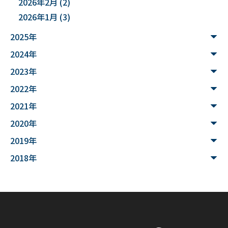
2026年2月
(2)
2026年1月
(3)
#３Dデータ
#バイカモ
#水生生物
#水質調査
2025年
#まちの記憶を残し隊
# Python
2024年
#データサイエンス入門
#ウンチ
#山形県
2023年
#文理融合
#JUHYO
#3Dデザイナー
#講習会
2022年
2021年
#魚醤
#飛島
#山形
#深層学習
#水中音声
2020年
#家畜行動
#飼育管理
#日本
#アンデス
2019年
#シカン
#単位互換
#大学コンソーシアムやまがた
2018年
#ゆうキャンパス
#Wildfires
#データ科学
#配列データ
#machine learning
#Kaggle
#competition
#プロセッサ
#先端半導体