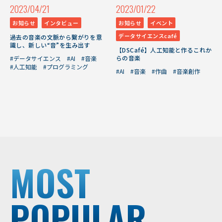
2023/04/21
2023/01/22
お知らせ
インタビュー
お知らせ
イベント
データサイエンスcafé
過去の音楽の文脈から繋がりを意
識し、新しい“音”を生み出す
【DSCafé】人工知能と作るこれか
らの音楽
#データサイエンス
#AI
#音楽
#人工知能
#プログラミング
#AI
#音楽
#作曲
#音楽創作
MOST
POPULAR