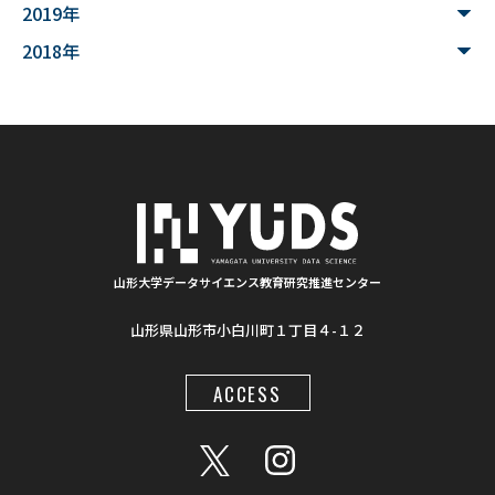
2019年
#シカン
#単位互換
#大学コンソーシアムやまがた
2018年
#ゆうキャンパス
#Wildfires
#データ科学
#配列データ
#machine learning
#Kaggle
#competition
#プロセッサ
#先端半導体
#夏フェス
#学生支援
#清代寺院
#画像分析
#BorealForest
#放射線
#福島第一原発事故
山形大学データサイエンス教育研究推進センター
山形県山形市小白川町１丁目４-１２
#半導体検出器
#物体検出
#ソーシャルメディア
#統計処理
#肺がん診断
#気管支内視鏡超音波画像
ACCESS
#入門
#顔認識
#インクルーシブ教材
#LaTeX
#地図情報
#AIモデル
#Gemini
#プロンプト