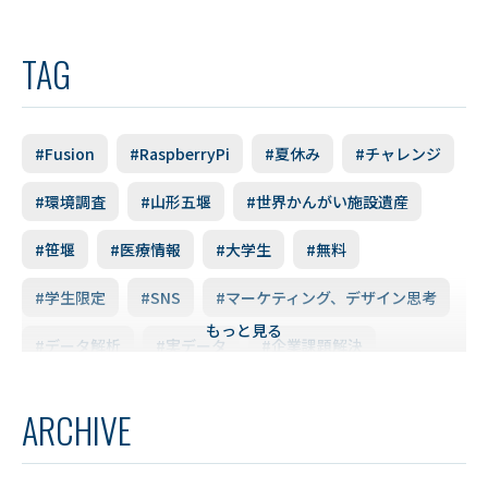
TAG
#Fusion
#RaspberryPi
#夏休み
#チャレンジ
#環境調査
#山形五堰
#世界かんがい施設遺産
#笹堰
#医療情報
#大学生
#無料
#学生限定
#SNS
#マーケティング、デザイン思考
もっと見る
#データ解析
#実データ
#企業課題解決
#スキルアップ
#データ利活用
#FD研修会
ARCHIVE
#YUDS
#庄内地方
#防災
#減災