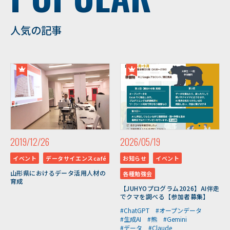
人気の記事
2019/12/26
2026/05/19
イベント
データサイエンスcafé
お知らせ
イベント
山形県におけるデータ活用人材の
各種勉強会
育成
【JUHYOプログラム2026】AI伴走
でクマを調べる【参加者募集】
#ChatGPT
#オープンデータ
#生成AI
#熊
#Gemini
#データ
#Claude