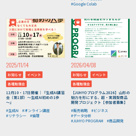
#Google Colab
2025/11/14
2026/04/08
お知らせ
イベント
お知らせ
イベント
各種勉強会
各種勉強会
12月10・17日開催｜『生成AI講習
【JUHYOプログラム2026】山形の
会（第1部）～生成AI初めの1歩
魅力を形にする、超・実践型商品
～』
開発プロジェクト【参加者募集】
#生成AI
#オンライン講座
#販売戦略
#ビジネス
#リテラシー
#倫理
#データ分析
#JUHYO PROGRAM
#商品開発