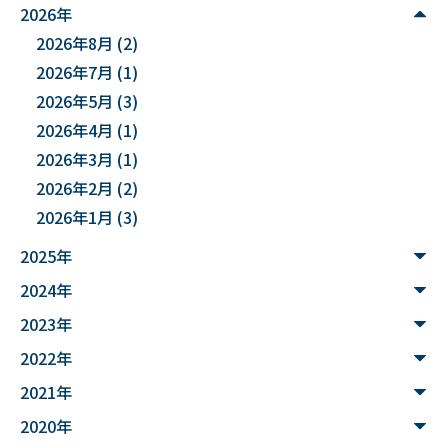
#麻酔科学
#DSカフェ
# Fusion
# MATLAB
2026年
2026年8月
(2)
#DXハイスクール
#土砂災害ハザード評価
2026年7月
(1)
#能登半島地震被害調査
#確率論的地震ハザード評価
2026年5月
(3)
2026年4月
(1)
#文化財
#災害
#連携
2026年3月
(1)
#”オットセイ”のブロニー君
#フォトグラメトリ
2026年2月
(2)
2026年1月
(3)
#３Dデータ
#バイカモ
#水生生物
#水質調査
2025年
#まちの記憶を残し隊
# Python
2024年
#データサイエンス入門
#ウンチ
#山形県
2023年
#文理融合
#JUHYO
#3Dデザイナー
#講習会
2022年
2021年
#魚醤
#飛島
#山形
#深層学習
#水中音声
2020年
#家畜行動
#飼育管理
#日本
#アンデス