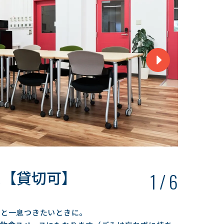
ス【貸切可】
イベ
1
/
6
ッと一息つきたいときに。
壁一面の