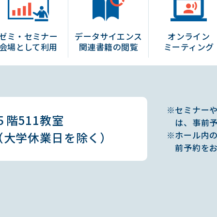
ゼミ・セミナー
データ
サイエンス
オンライン
会場として利用
関連書籍の
閲覧
ミーティング
セミナー
階511教室
は、事前
（大学休業日を除く）
ホール内
前予約を