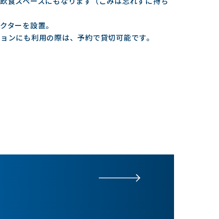
飲食スペースにもなります（ごみは忘れずに持ち
おり、対
ソファベ
クターを設置。
予約で貸
ションにも利用の際は、予約で貸切可能です。
（推奨利用