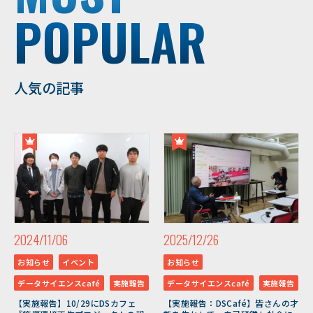
POPULAR
人気の記事
2024/11/06
2025/12/26
お知らせ
イベント
お知らせ
データサイエンスcafé
実施報告
データサイエンスcafé
実施報告
【実施報告】10/29にDSカフェ
【実施報告：DSCafé】皆さんの才