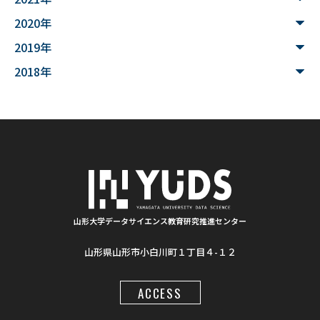
#魚醤
#飛島
#山形
#深層学習
#水中音声
2020年
#家畜行動
#飼育管理
#日本
#アンデス
2019年
#シカン
#単位互換
#大学コンソーシアムやまがた
2018年
#ゆうキャンパス
#Wildfires
#データ科学
#配列データ
#machine learning
#Kaggle
#competition
#プロセッサ
#先端半導体
#夏フェス
#学生支援
#清代寺院
#画像分析
#BorealForest
#放射線
#福島第一原発事故
山形大学データサイエンス教育研究推進センター
山形県山形市小白川町１丁目４-１２
#半導体検出器
#物体検出
#ソーシャルメディア
#統計処理
#肺がん診断
#気管支内視鏡超音波画像
ACCESS
#入門
#顔認識
#インクルーシブ教材
#LaTeX