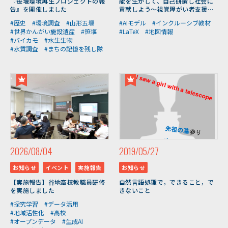
『笹堰環境再生プロジェクトの報
能を生かして、自己研鑽し社会に
告』を開催しました
貢献しよう～視覚障がい者支援教
材や自立型AIモデル開発を通じて
#歴史
#環境調査
#山形五堰
#AIモデル
#インクルーシブ教材
～（12/17開催）
#世界かんがい施設遺産
#笹堰
#LaTeX
#地図情報
#バイカモ
#水生生物
#水質調査
#まちの記憶を残し隊
2026/08/04
2019/05/27
お知らせ
イベント
実施報告
お知らせ
【実施報告】谷地高校教職員研修
自然言語処理で，できること，で
を実施しました
きないこと
#探究学習
#データ活用
#地域活性化
#高校
#オープンデータ
#生成AI