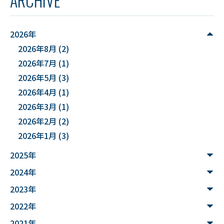
ARCHIVE
#YUDS
#庄内地方
#防災
#減災
#麻酔科学
#DSカフェ
# Fusion
# MATLAB
2026年
2026年8月
(2)
#DXハイスクール
#土砂災害ハザード評価
2026年7月
(1)
#能登半島地震被害調査
#確率論的地震ハザード評価
2026年5月
(3)
2026年4月
(1)
#文化財
#災害
#連携
2026年3月
(1)
#”オットセイ”のブロニー君
#フォトグラメトリ
2026年2月
(2)
2026年1月
(3)
#３Dデータ
#バイカモ
#水生生物
#水質調査
2025年
#まちの記憶を残し隊
# Python
2024年
#データサイエンス入門
#ウンチ
#山形県
2023年
#文理融合
#JUHYO
#3Dデザイナー
#講習会
2022年
2021年