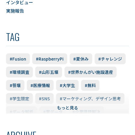
インタビュー
実施報告
TAG
#Fusion
#RaspberryPi
#夏休み
#チャレンジ
#環境調査
#山形五堰
#世界かんがい施設遺産
#笹堰
#医療情報
#大学生
#無料
#学生限定
#SNS
#マーケティング、デザイン思考
もっと見る
#データ解析
#実データ
#企業課題解決
#スキルアップ
#データ利活用
#FD研修会