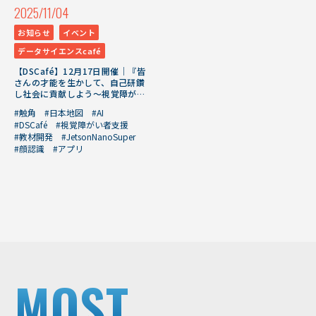
2025/11/04
お知らせ
イベント
データサイエンスcafé
【DSCafé】12月17日開催｜『皆
さんの才能を生かして、自己研鑽
し社会に貢献しよう～視覚障がい
者支援教材や自立型AIモデル開発
#触角
#日本地図
#AI
を通じて～』
#DSCafé
#視覚障がい者支援
#教材開発
#JetsonNanoSuper
#顔認識
#アプリ
MOST