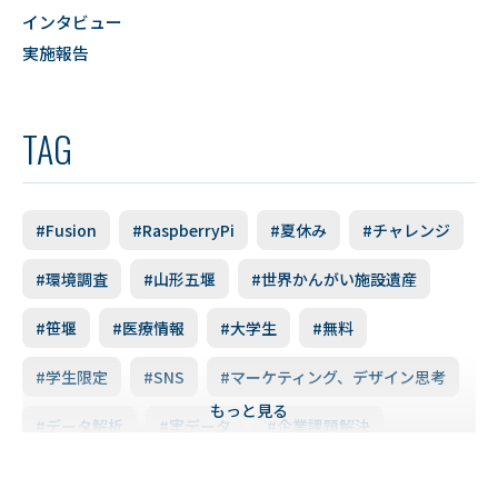
インタビュー
実施報告
TAG
#Fusion
#RaspberryPi
#夏休み
#チャレンジ
#環境調査
#山形五堰
#世界かんがい施設遺産
#笹堰
#医療情報
#大学生
#無料
#学生限定
#SNS
#マーケティング、デザイン思考
もっと見る
#データ解析
#実データ
#企業課題解決
#スキルアップ
#データ利活用
#FD研修会