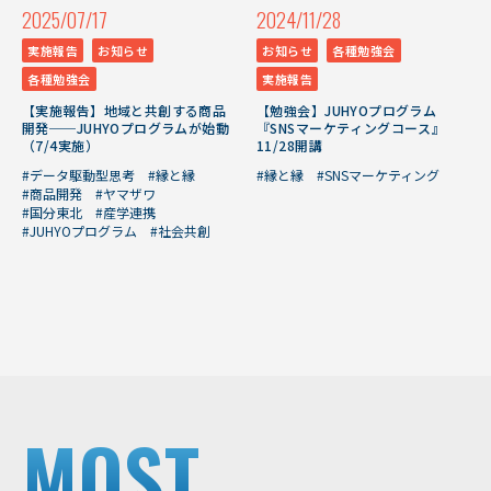
2025/07/17
2024/11/28
実施報告
お知らせ
お知らせ
各種勉強会
各種勉強会
実施報告
【実施報告】地域と共創する商品
【勉強会】JUHYOプログラム
開発──JUHYOプログラムが始動
『SNSマーケティングコース』
（7/4実施）
11/28開講
#データ駆動型思考
#縁と縁
#縁と縁
#SNSマーケティング
#商品開発
#ヤマザワ
#国分東北
#産学連携
#JUHYOプログラム
#社会共創
MOST