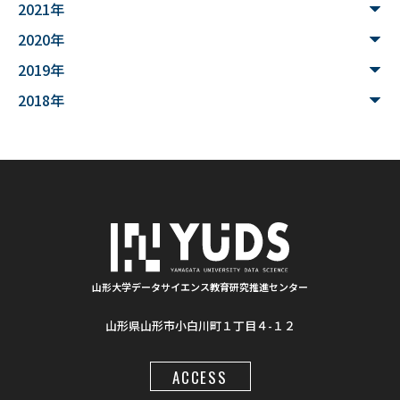
2021年
#魚醤
#飛島
#山形
#深層学習
#水中音声
2020年
#家畜行動
#飼育管理
#日本
#アンデス
2019年
#シカン
#単位互換
#大学コンソーシアムやまがた
2018年
#ゆうキャンパス
#Wildfires
#データ科学
#配列データ
#machine learning
#Kaggle
#competition
#プロセッサ
#先端半導体
#夏フェス
#学生支援
#清代寺院
#画像分析
#BorealForest
#放射線
#福島第一原発事故
山形大学データサイエンス教育研究推進センター
山形県山形市小白川町１丁目４-１２
#半導体検出器
#物体検出
#ソーシャルメディア
#統計処理
#肺がん診断
#気管支内視鏡超音波画像
ACCESS