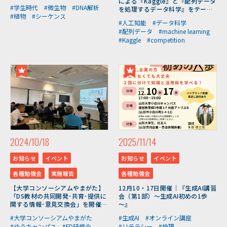
による『Kaggle』と『配列データ
#学生時代
#微生物
#DNA解析
を処理するデータ科学』をテーマ
#植物
#シーケンス
としたDSCaféを開催しました
#人工知能
#データ科学
#配列データ
#machine learning
#Kaggle
#competition
2024/10/18
2025/11/14
お知らせ
イベント
お知らせ
イベント
各種勉強会
実施報告
各種勉強会
【大学コンソーシアムやまがた】
12月10・17日開催｜『生成AI講習
「DS教材の共同開発･共育･提供に
会（第1部）～生成AI初めの1歩
関する情報･意見交換会」を開催し
～』
ました（10/18）
#大学コンソーシアムやまがた
#生成AI
#オンライン講座
#ゆうキャンパス
#FD研修会
#リテラシー
#倫理