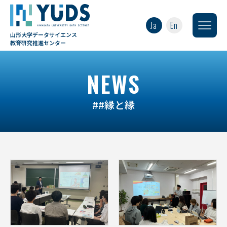
Ja
En
山形大学データサイエンス
教育研究推進センター
NEWS
##縁と縁