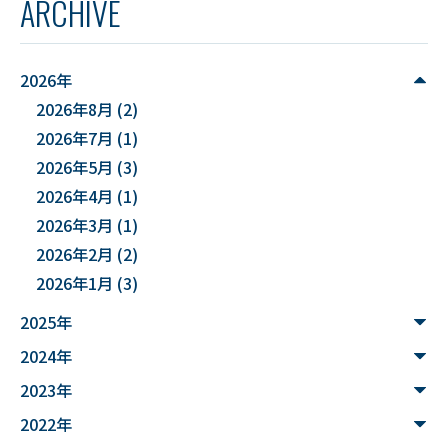
ARCHIVE
#YUDS
#庄内地方
#防災
#減災
#麻酔科学
#DSカフェ
# Fusion
# MATLAB
2026年
2026年8月
(2)
#DXハイスクール
#土砂災害ハザード評価
2026年7月
(1)
#能登半島地震被害調査
#確率論的地震ハザード評価
2026年5月
(3)
2026年4月
(1)
#文化財
#災害
#連携
2026年3月
(1)
#”オットセイ”のブロニー君
#フォトグラメトリ
2026年2月
(2)
2026年1月
(3)
#３Dデータ
#バイカモ
#水生生物
#水質調査
2025年
#まちの記憶を残し隊
# Python
2024年
#データサイエンス入門
#ウンチ
#山形県
2023年
#文理融合
#JUHYO
#3Dデザイナー
#講習会
2022年