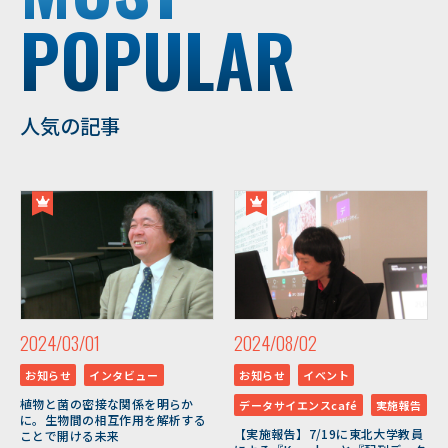
POPULAR
人気の記事
2024/03/01
2024/08/02
お知らせ
インタビュー
お知らせ
イベント
植物と菌の密接な関係を明らか
データサイエンスcafé
実施報告
に。生物間の相互作用を解析する
【実施報告】7/19に東北大学教員
ことで開ける未来