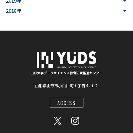
2019年
#シカン
#単位互換
#大学コンソーシアムやまがた
2018年
#ゆうキャンパス
#Wildfires
#データ科学
#配列データ
#machine learning
#Kaggle
#competition
#プロセッサ
#先端半導体
#夏フェス
#学生支援
#清代寺院
#画像分析
#BorealForest
#放射線
#福島第一原発事故
山形大学データサイエンス教育研究推進センター
山形県山形市小白川町１丁目４-１２
#半導体検出器
#物体検出
#ソーシャルメディア
#統計処理
#肺がん診断
#気管支内視鏡超音波画像
ACCESS
#入門
#顔認識
#インクルーシブ教材
#LaTeX
#地図情報
#AIモデル
#Gemini
#プロンプト