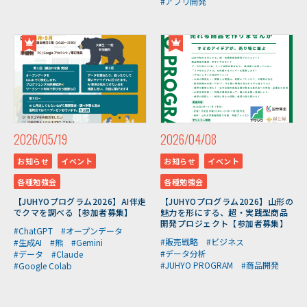
#アプリ開発
2026/05/19
2026/04/08
お知らせ
イベント
お知らせ
イベント
各種勉強会
各種勉強会
【JUHYOプログラム2026】AI伴走
【JUHYOプログラム2026】山形の
でクマを調べる【参加者募集】
魅力を形にする、超・実践型商品
開発プロジェクト【参加者募集】
#ChatGPT
#オープンデータ
#販売戦略
#ビジネス
#生成AI
#熊
#Gemini
#データ分析
#データ
#Claude
#JUHYO PROGRAM
#商品開発
#Google Colab