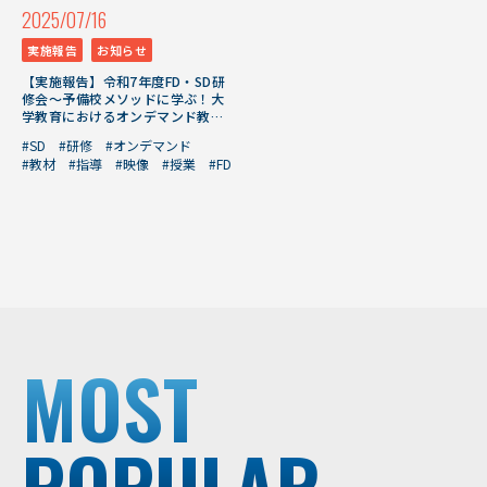
2025/07/16
実施報告
お知らせ
【実施報告】令和7年度FD・SD研
修会～予備校メソッドに学ぶ！大
学教育におけるオンデマンド教材
活用術～（7/10開催）
#SD
#研修
#オンデマンド
#教材
#指導
#映像
#授業
#FD
MOST
POPULAR