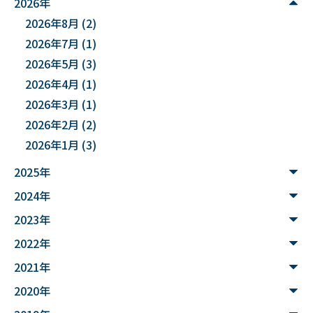
2026年
2026年8月
(2)
#DXハイスクール
#土砂災害ハザード評価
2026年7月
(1)
#能登半島地震被害調査
#確率論的地震ハザード評価
2026年5月
(3)
2026年4月
(1)
#文化財
#災害
#連携
2026年3月
(1)
#”オットセイ”のブロニー君
#フォトグラメトリ
2026年2月
(2)
2026年1月
(3)
#３Dデータ
#バイカモ
#水生生物
#水質調査
2025年
#まちの記憶を残し隊
# Python
2024年
#データサイエンス入門
#ウンチ
#山形県
2023年
#文理融合
#JUHYO
#3Dデザイナー
#講習会
2022年
2021年
#魚醤
#飛島
#山形
#深層学習
#水中音声
2020年
#家畜行動
#飼育管理
#日本
#アンデス