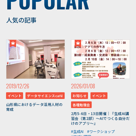
人気の記事
2019/12/26
2026/01/08
イベント
データサイエンスcafé
お知らせ
イベント
山形県におけるデータ活用人材の
各種勉強会
育成
2月5-6日・13日開催｜『生成AI講
習会（第2部）～AIでつくる自分だ
けのアプリ～』
#生成AI
#ワークショップ