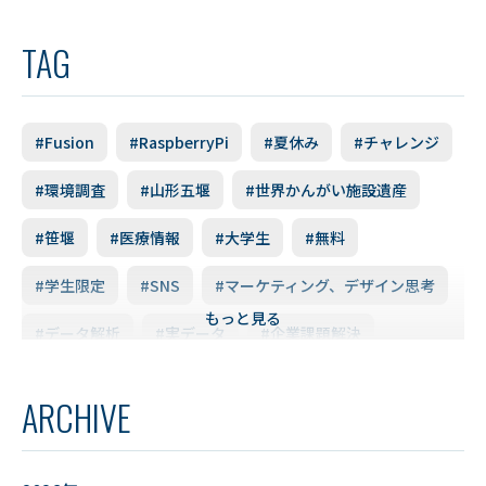
TAG
#Fusion
#RaspberryPi
#夏休み
#チャレンジ
#環境調査
#山形五堰
#世界かんがい施設遺産
#笹堰
#医療情報
#大学生
#無料
#学生限定
#SNS
#マーケティング、デザイン思考
もっと見る
#データ解析
#実データ
#企業課題解決
#スキルアップ
#データ利活用
#FD研修会
ARCHIVE
#YUDS
#庄内地方
#防災
#減災
#麻酔科学
#DSカフェ
# Fusion
# MATLAB